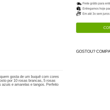
Frete grátis para en
Entregamos hoje par
Em até 3x sem juros
CO
GOSTOU? COMPA
a quem gosta de um buquê com cores
osto por 10 rosas brancas, 5 rosas
 azuis e amarelas e tangos. Perfeito