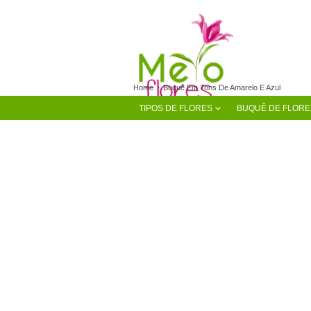
Home
Buquê Em Tons De Amarelo E Azul
TIPOS DE FLORES
BUQUÊ DE FLORE