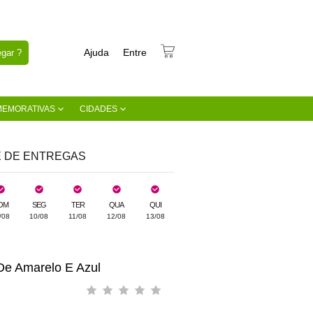
Ajuda
Entre
gar ?
MEMORATIVAS
CIDADES
E DE ENTREGAS
OM
SEG
TER
QUA
QUI
/08
10/08
11/08
12/08
13/08
e Amarelo E Azul