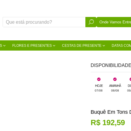
Onde Vamos Entre
S
FLORES E PRESENTES
CESTAS DE PRESENTE
DATAS CO
DISPONIBILIDAD
HOJE
AMANHÃ
D
07/08
08/08
09
Buquê Em Tons D
R$ 192,59