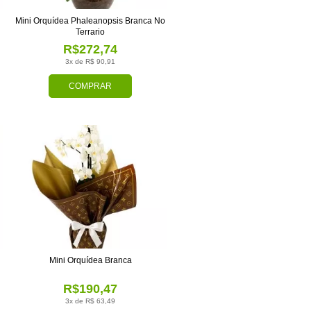
Mini Orquídea Phaleanopsis Branca No
Terrario
R$272,74
3x de R$ 90,91
COMPRAR
Mini Orquídea Branca
R$190,47
3x de R$ 63,49