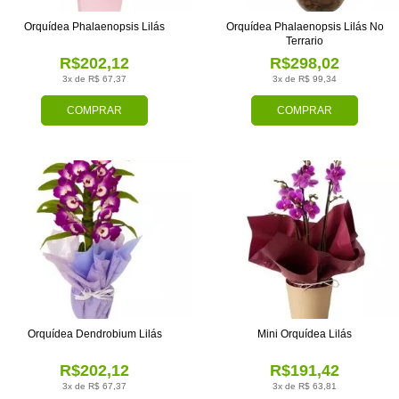
Orquídea Phalaenopsis Lilás
Orquídea Phalaenopsis Lilás No
Terrario
R$202,12
R$298,02
3x de R$ 67,37
3x de R$ 99,34
COMPRAR
COMPRAR
Orquídea Dendrobium Lilás
Mini Orquídea Lilás
R$202,12
R$191,42
3x de R$ 67,37
3x de R$ 63,81