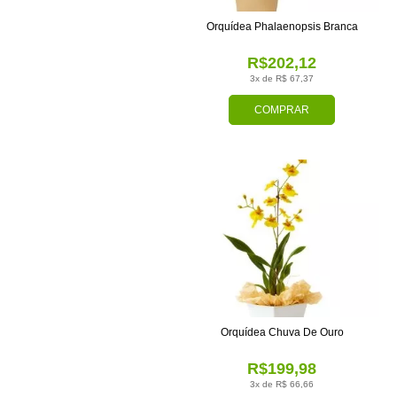
Orquídea Phalaenopsis Branca
R$202,12
3x de R$ 67,37
COMPRAR
Orquídea Chuva De Ouro
R$199,98
3x de R$ 66,66