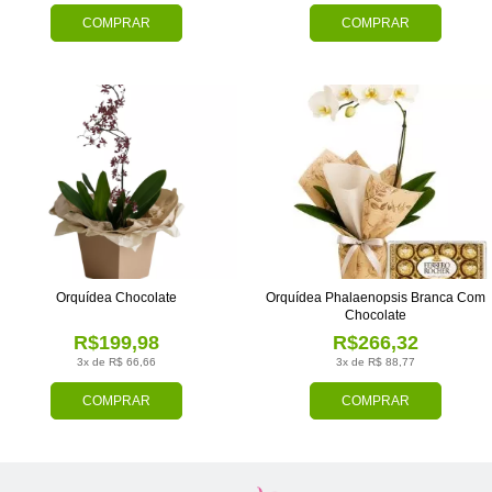
COMPRAR
COMPRAR
Orquídea Chocolate
Orquídea Phalaenopsis Branca Com
Chocolate
R$199,98
R$266,32
3x de R$ 66,66
3x de R$ 88,77
COMPRAR
COMPRAR