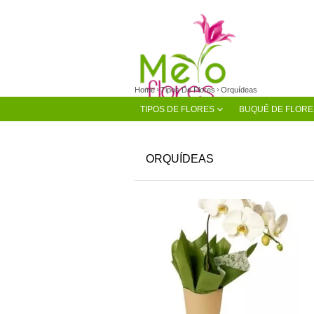
Home
Tipos De Flores
Orquídeas
TIPOS DE FLORES
BUQUÊ DE FLORE
ORQUÍDEAS