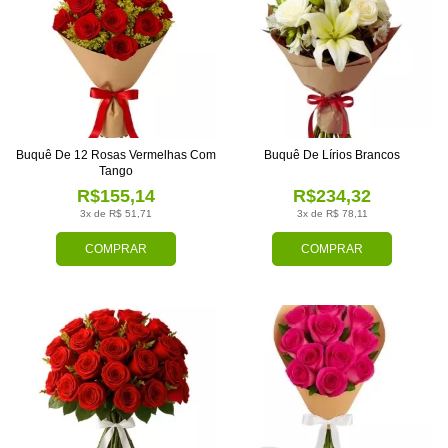
Buquê De 12 Rosas Vermelhas Com
Buquê De Lírios Brancos
Tango
R$155,14
R$234,32
3x de R$ 51,71
3x de R$ 78,11
COMPRAR
COMPRAR