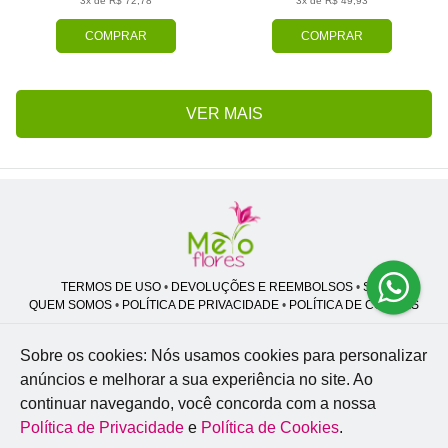
3x de R$ 72,78
3x de R$ 49,93
COMPRAR
COMPRAR
VER MAIS
TERMOS DE USO
•
DEVOLUÇÕES E REEMBOLSOS
•
SAC
QUEM SOMOS
•
POLÍTICA DE PRIVACIDADE
•
POLÍTICA DE COOKIES
Sobre os cookies: Nós usamos cookies para personalizar
anúncios e melhorar a sua experiência no site.
Ao
Melo Flores | CNPJ: 27.662.413/0001-98
continuar navegando, você concorda com a nossa
Professor José Lourenço - Travessa cinco, 27 - Vila Zat - São Paulo - SP -
02.977-020
Política de Privacidade
e
Política de Cookies
.
WhatsApp: (11) 94856-8305
| Telefone: (11) 9 3488-5163