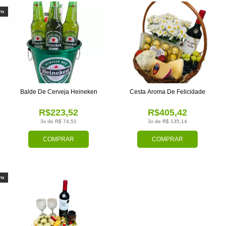
vo
Balde De Cerveja Heineken
Cesta Aroma De Felicidade
R$223,52
R$405,42
3x de R$ 74,51
3x de R$ 135,14
COMPRAR
COMPRAR
vo