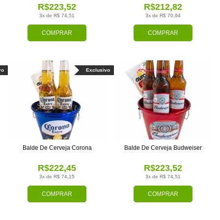
R$223,52
R$212,82
3x de R$ 74,51
3x de R$ 70,94
COMPRAR
COMPRAR
vo
Exclusivo
Balde De Cerveja Corona
Balde De Cerveja Budweiser
R$222,45
R$223,52
3x de R$ 74,15
3x de R$ 74,51
COMPRAR
COMPRAR