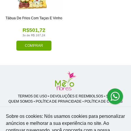
Tábua De Frios Com Taças E Vinho
R$501,72
3x de R$ 167,24
COMPRAR
TERMOS DE USO
•
DEVOLUÇÕES E REEMBOLSOS
•
SAC
QUEM SOMOS
•
POLÍTICA DE PRIVACIDADE
•
POLÍTICA DE COOKIES
Sobre os cookies: Nós usamos cookies para personalizar
anúncios e melhorar a sua experiência no site.
Ao
Melo Flores | CNPJ: 27.662.413/0001-98
continuar navegando, você concorda com a nossa
Professor José Lourenço - Travessa cinco, 27 - Vila Zat - São Paulo - SP -