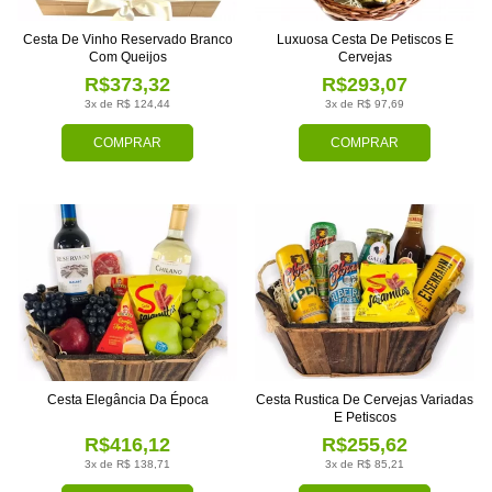
Cesta De Vinho Reservado Branco
Luxuosa Cesta De Petiscos E
Com Queijos
Cervejas
R$373,32
R$293,07
3x de R$ 124,44
3x de R$ 97,69
COMPRAR
COMPRAR
Cesta Elegância Da Época
Cesta Rustica De Cervejas Variadas
E Petiscos
R$416,12
R$255,62
3x de R$ 138,71
3x de R$ 85,21