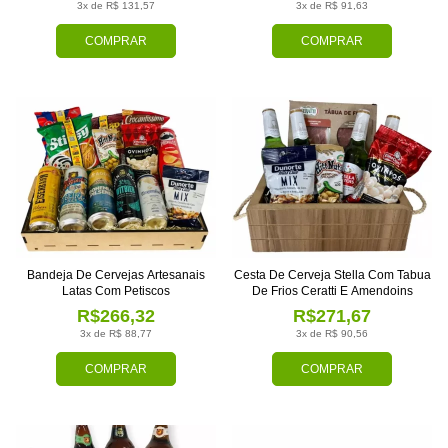
3x de R$ 131,57
3x de R$ 91,63
COMPRAR
COMPRAR
Bandeja De Cervejas Artesanais
Cesta De Cerveja Stella Com Tabua
Latas Com Petiscos
De Frios Ceratti E Amendoins
R$266,32
R$271,67
3x de R$ 88,77
3x de R$ 90,56
COMPRAR
COMPRAR