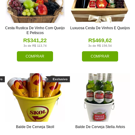
Cesta Rustica De Vinho Com Queijo
Luxuosa Cesta De Vinhos E Queijos
E Petiscos
R$341,22
R$469,62
3x de R$ 113,74
3x de R$ 156,54
COMPRAR
COMPRAR
vo
Exclusivo
Balde De Cerveja Skoll
Balde De Cerveja Stella Artois