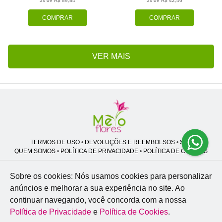
3x de R$ 89,84
3x de R$ 42,46
COMPRAR
COMPRAR
VER MAIS
TERMOS DE USO
•
DEVOLUÇÕES E REEMBOLSOS
•
SAC
QUEM SOMOS
•
POLÍTICA DE PRIVACIDADE
•
POLÍTICA DE COOKIES
Sobre os cookies: Nós usamos cookies para personalizar
anúncios e melhorar a sua experiência no site.
Ao
Melo Flores | CNPJ: 27.662.413/0001-98
continuar navegando, você concorda com a nossa
Professor José Lourenço - Travessa cinco, 27 - Vila Zat - São Paulo - SP -
02.977-020
Política de Privacidade
e
Política de Cookies
.
WhatsApp: (11) 94856-8305
| Telefone: (11) 9 3488-5163