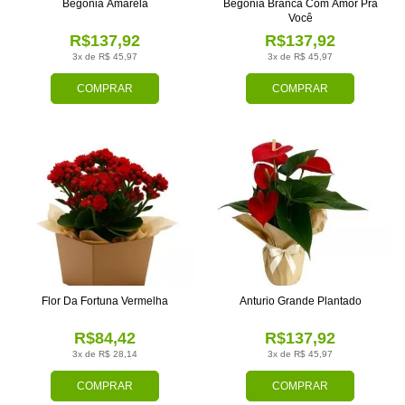
Begônia Amarela
Begônia Branca Com Amor Pra
Você
R$137,92
R$137,92
3x de R$ 45,97
3x de R$ 45,97
COMPRAR
COMPRAR
Flor Da Fortuna Vermelha
Anturio Grande Plantado
R$84,42
R$137,92
3x de R$ 28,14
3x de R$ 45,97
COMPRAR
COMPRAR