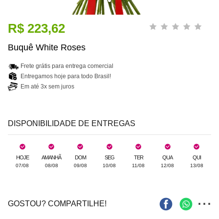
R$ 223,62
Buquê White Roses
Frete grátis para entrega comercial
Entregamos hoje para todo Brasil!
Em até 3x sem juros
DISPONIBILIDADE DE ENTREGAS
HOJE
AMANHÃ
DOM
SEG
TER
QUA
QUI
07/08
08/08
09/08
10/08
11/08
12/08
13/08
...
GOSTOU? COMPARTILHE!