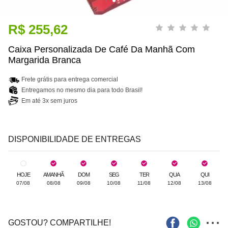
R$ 255,62
Caixa Personalizada De Café Da Manhã Com
Margarida Branca
Frete grátis para entrega comercial
Entregamos no mesmo dia para todo Brasil!
Em até 3x sem juros
DISPONIBILIDADE DE ENTREGAS
HOJE
AMANHÃ
DOM
SEG
TER
QUA
QUI
07/08
08/08
09/08
10/08
11/08
12/08
13/08
...
GOSTOU? COMPARTILHE!