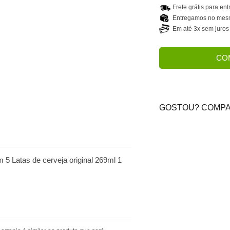
Frete grátis para en
Entregamos no mesmo
Em até 3x sem juros
CO
GOSTOU? COMPA
5 Latas de cerveja original 269ml 1