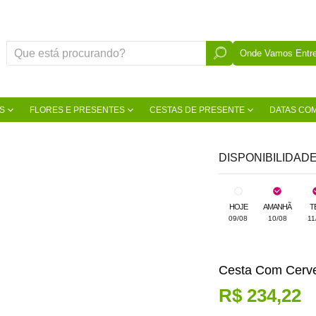
Onde Vamos Entre
S
FLORES E PRESENTES
CESTAS DE PRESENTE
DATAS CO
DISPONIBILIDAD
HOJE
AMANHÃ
T
09/08
10/08
11
Cesta Com Cerve
R$ 234,22