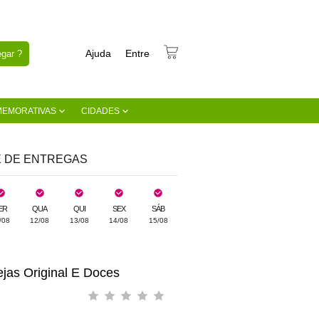
Ajuda
Entre
gar ?
MEMORATIVAS
CIDADES
E DE ENTREGAS
ER
QUA
QUI
SEX
SÁB
/08
12/08
13/08
14/08
15/08
jas Original E Doces