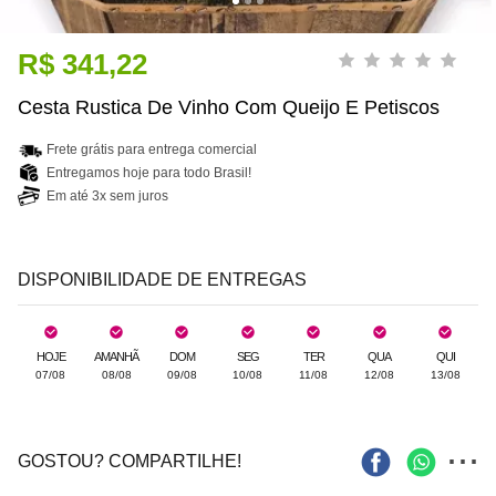
R$ 341,22
Cesta Rustica De Vinho Com Queijo E Petiscos
Frete grátis para entrega comercial
Entregamos hoje para todo Brasil!
Em até 3x sem juros
DISPONIBILIDADE DE ENTREGAS
HOJE
AMANHÃ
DOM
SEG
TER
QUA
QUI
07/08
08/08
09/08
10/08
11/08
12/08
13/08
...
GOSTOU? COMPARTILHE!