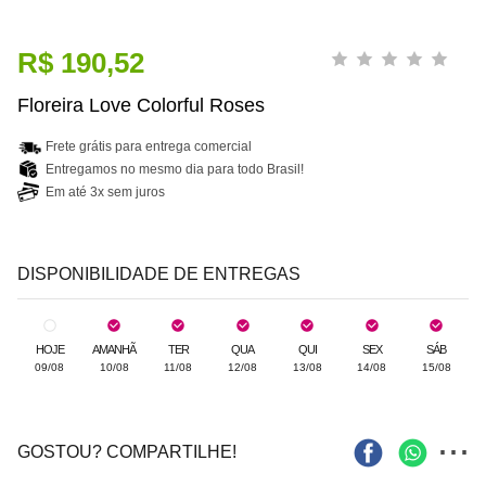
R$ 190,52
Floreira Love Colorful Roses
Frete grátis para entrega comercial
Entregamos no mesmo dia para todo Brasil!
Em até 3x sem juros
DISPONIBILIDADE DE ENTREGAS
HOJE
AMANHÃ
TER
QUA
QUI
SEX
SÁB
09/08
10/08
11/08
12/08
13/08
14/08
15/08
...
GOSTOU? COMPARTILHE!