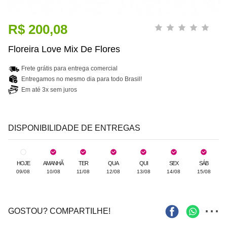
R$ 200,08
Floreira Love Mix De Flores
Frete grátis para entrega comercial
Entregamos no mesmo dia para todo Brasil!
Em até 3x sem juros
DISPONIBILIDADE DE ENTREGAS
HOJE
AMANHÃ
TER
QUA
QUI
SEX
SÁB
09/08
10/08
11/08
12/08
13/08
14/08
15/08
...
GOSTOU? COMPARTILHE!