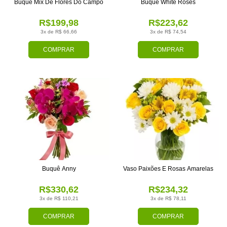
Buquê Mix De Flores Do Campo
Buquê White Roses
R$199,98
R$223,62
3x de R$ 66,66
3x de R$ 74,54
COMPRAR
COMPRAR
Buquê Anny
Vaso Paixões E Rosas Amarelas
R$330,62
R$234,32
3x de R$ 110,21
3x de R$ 78,11
COMPRAR
COMPRAR