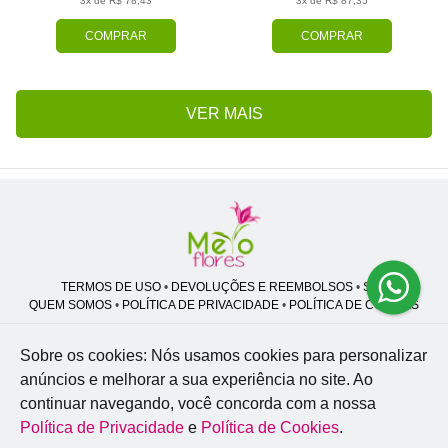
3x de R$ 78,43
3x de R$ 87,35
COMPRAR
COMPRAR
VER MAIS
TERMOS DE USO
•
DEVOLUÇÕES E REEMBOLSOS
•
SAC
QUEM SOMOS
•
POLÍTICA DE PRIVACIDADE
•
POLÍTICA DE COOKIES
Sobre os cookies: Nós usamos cookies para personalizar
anúncios e melhorar a sua experiência no site.
Ao
Melo Flores | CNPJ: 27.662.413/0001-98
continuar navegando, você concorda com a nossa
Professor José Lourenço - Travessa cinco, 27 - Vila Zat - São Paulo - SP -
02.977-020
Política de Privacidade
e
Política de Cookies
.
WhatsApp: (11) 94856-8305
| Telefone: (11) 9 3488-5163