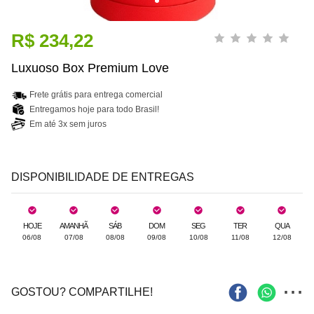
R$ 234,22
Luxuoso Box Premium Love
Frete grátis para entrega comercial
Entregamos hoje para todo Brasil!
Em até 3x sem juros
DISPONIBILIDADE DE ENTREGAS
HOJE
AMANHÃ
SÁB
DOM
SEG
TER
QUA
06/08
07/08
08/08
09/08
10/08
11/08
12/08
...
GOSTOU? COMPARTILHE!