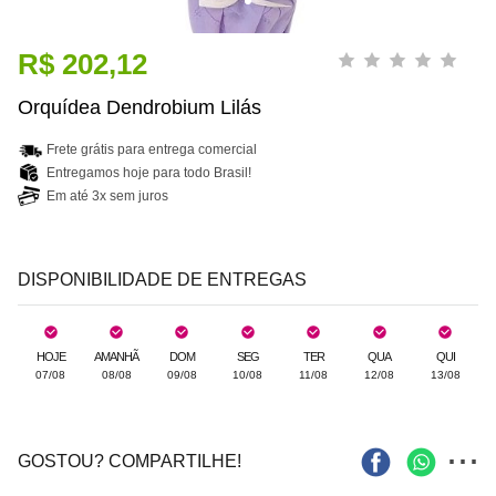
R$ 202,12
Orquídea Dendrobium Lilás
Frete grátis para entrega comercial
Entregamos hoje para todo Brasil!
Em até 3x sem juros
DISPONIBILIDADE DE ENTREGAS
HOJE
AMANHÃ
DOM
SEG
TER
QUA
QUI
07/08
08/08
09/08
10/08
11/08
12/08
13/08
...
GOSTOU? COMPARTILHE!