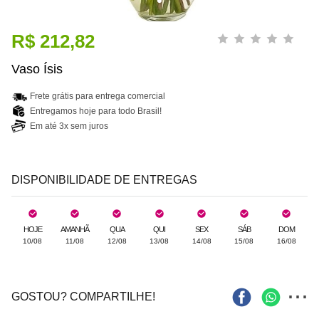
R$ 212,82
Vaso Ísis
Frete grátis para entrega comercial
Entregamos hoje para todo Brasil!
Em até 3x sem juros
DISPONIBILIDADE DE ENTREGAS
HOJE
AMANHÃ
QUA
QUI
SEX
SÁB
DOM
10/08
11/08
12/08
13/08
14/08
15/08
16/08
...
GOSTOU? COMPARTILHE!