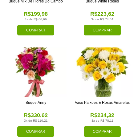
Buquê Mix De Flores Do Campo
Buquê White Roses
R$199,98
R$223,62
3x de R$ 66,66
3x de R$ 74,54
COMPRAR
COMPRAR
Buquê Anny
Vaso Paixões E Rosas Amarelas
R$330,62
R$234,32
3x de R$ 110,21
3x de R$ 78,11
COMPRAR
COMPRAR