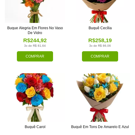
Buque Alegria Em Flores No Vaso
Buquê Cecília
De Vidro
R$244,92
R$258,19
3x de R$ 81,64
3x de R$ 86,06
COMPRAR
COMPRAR
Buquê Carol
Buquê Em Tons De Amarelo E Azul