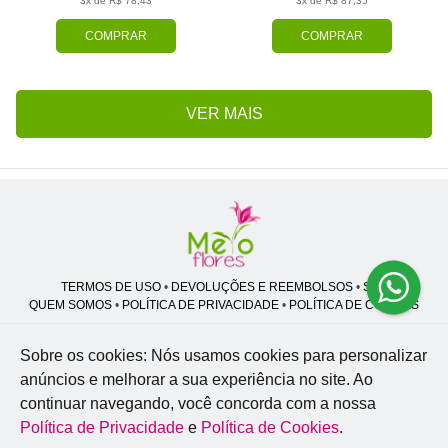
3x de R$ 78,43
3x de R$ 87,35
COMPRAR
COMPRAR
VER MAIS
TERMOS DE USO
•
DEVOLUÇÕES E REEMBOLSOS
•
SAC
QUEM SOMOS
•
POLÍTICA DE PRIVACIDADE
•
POLÍTICA DE COOKIES
Sobre os cookies: Nós usamos cookies para personalizar
anúncios e melhorar a sua experiência no site.
Ao
Melo Flores | CNPJ: 27.662.413/0001-98
continuar navegando, você concorda com a nossa
Professor José Lourenço - Travessa cinco, 27 - Vila Zat - São Paulo - SP -
02.977-020
Política de Privacidade
e
Política de Cookies
.
WhatsApp: (11) 94856-8305
| Telefone: (11) 9 3488-5163