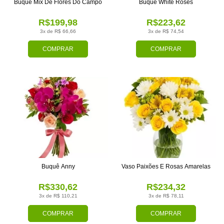
Buquê Mix De Flores Do Campo
Buquê White Roses
R$199,98
R$223,62
3x de R$ 66,66
3x de R$ 74,54
COMPRAR
COMPRAR
Buquê Anny
Vaso Paixões E Rosas Amarelas
R$330,62
R$234,32
3x de R$ 110,21
3x de R$ 78,11
COMPRAR
COMPRAR