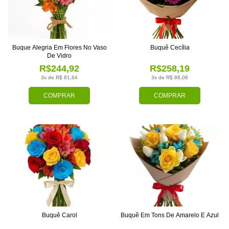
Buque Alegria Em Flores No Vaso
Buquê Cecília
De Vidro
R$244,92
R$258,19
3x de R$ 81,64
3x de R$ 86,06
COMPRAR
COMPRAR
Buquê Carol
Buquê Em Tons De Amarelo E Azul