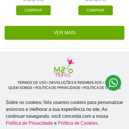
3x de R$ 78,43
3x de R$ 87,35
COMPRAR
COMPRAR
VER MAIS
TERMOS DE USO
•
DEVOLUÇÕES E REEMBOLSOS
•
SAC
QUEM SOMOS
•
POLÍTICA DE PRIVACIDADE
•
POLÍTICA DE COOKIES
Sobre os cookies: Nós usamos cookies para personalizar
anúncios e melhorar a sua experiência no site.
Ao
Melo Flores | CNPJ: 27.662.413/0001-98
continuar navegando, você concorda com a nossa
Professor José Lourenço - Travessa cinco, 27 - Vila Zat - São Paulo - SP -
02.977-020
Política de Privacidade
e
Política de Cookies
.
WhatsApp: (11) 94856-8305
| Telefone: (11) 9 3488-5163