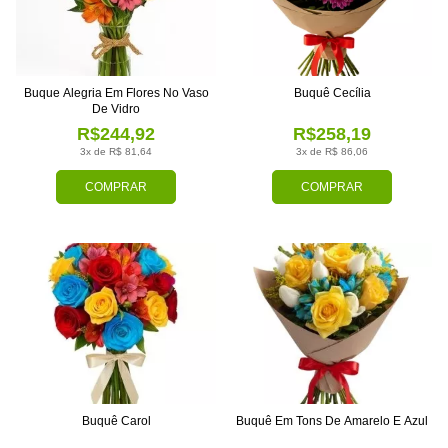
Buque Alegria Em Flores No Vaso
Buquê Cecília
De Vidro
R$244,92
R$258,19
3x de R$ 81,64
3x de R$ 86,06
COMPRAR
COMPRAR
Buquê Carol
Buquê Em Tons De Amarelo E Azul