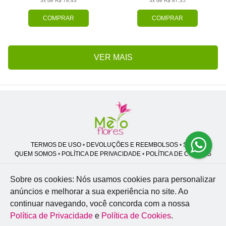
3x de R$ 78,43
3x de R$ 87,35
COMPRAR
COMPRAR
VER MAIS
TERMOS DE USO
•
DEVOLUÇÕES E REEMBOLSOS
•
SAC
QUEM SOMOS
•
POLÍTICA DE PRIVACIDADE
•
POLÍTICA DE COOKIES
Sobre os cookies: Nós usamos cookies para personalizar
anúncios e melhorar a sua experiência no site.
Ao
Melo Flores | CNPJ: 27.662.413/0001-98
continuar navegando, você concorda com a nossa
Professor José Lourenço - Travessa cinco, 27 - Vila Zat - São Paulo - SP -
02.977-020
Política de Privacidade
e
Política de Cookies
.
WhatsApp: (11) 94856-8305
| Telefone: (11) 9 3488-5163