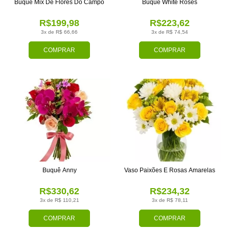
Buquê Mix De Flores Do Campo
Buquê White Roses
R$199,98
R$223,62
3x de R$ 66,66
3x de R$ 74,54
COMPRAR
COMPRAR
Buquê Anny
Vaso Paixões E Rosas Amarelas
R$330,62
R$234,32
3x de R$ 110,21
3x de R$ 78,11
COMPRAR
COMPRAR