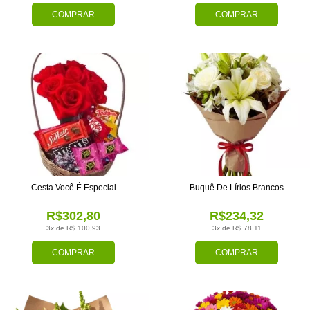
COMPRAR
COMPRAR
Cesta Você É Especial
Buquê De Lírios Brancos
R$302,80
R$234,32
3x de R$ 100,93
3x de R$ 78,11
COMPRAR
COMPRAR