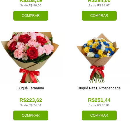
R$258,19
R$284,00
3x de R$ 86,06
3x de R$ 94,67
COMPRAR
COMPRAR
Buquê Fernanda
Buquê Paz E Prosperidade
R$223,62
R$251,44
3x de R$ 74,54
3x de R$ 83,81
COMPRAR
COMPRAR