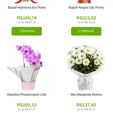
Buquê Harmonia Em Flores
Buquê Alegria Das Flores
R$165,74
R$223,52
3x de R$ 55,25
3x de R$ 74,51
COMPRAR
COMPRAR
Orquídea Phalaenopsis Lilás
Mini Margarida Branca
R$202,12
R$137,92
3x de R$ 67,37
3x de R$ 45,97