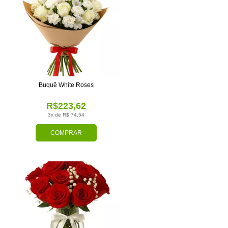
Buquê White Roses
R$223,62
3x de R$ 74,54
COMPRAR