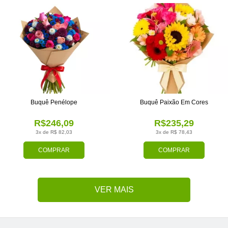
Buquê Penélope
Buquê Paixão Em Cores
R$246,09
R$235,29
3x de R$ 82,03
3x de R$ 78,43
COMPRAR
COMPRAR
VER MAIS