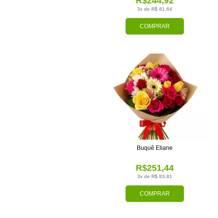
R$244,92
3x de R$ 81,64
COMPRAR
Buquê Eliane
R$251,44
3x de R$ 83,81
COMPRAR