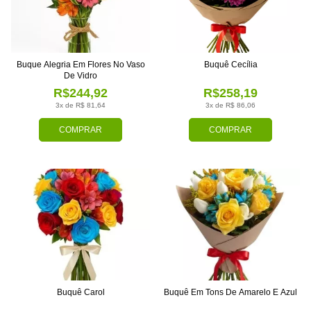
Buque Alegria Em Flores No Vaso
Buquê Cecília
De Vidro
R$244,92
R$258,19
3x de R$ 81,64
3x de R$ 86,06
COMPRAR
COMPRAR
Buquê Carol
Buquê Em Tons De Amarelo E Azul