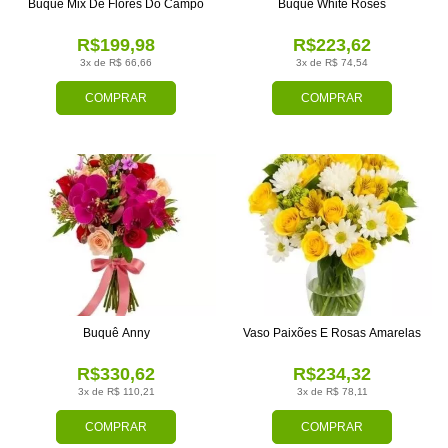
Buquê Mix De Flores Do Campo
Buquê White Roses
R$199,98
R$223,62
3x de R$ 66,66
3x de R$ 74,54
COMPRAR
COMPRAR
Buquê Anny
Vaso Paixões E Rosas Amarelas
R$330,62
R$234,32
3x de R$ 110,21
3x de R$ 78,11
COMPRAR
COMPRAR