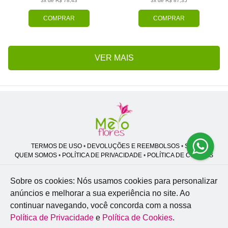
3x de R$ 78,43
3x de R$ 87,35
COMPRAR
COMPRAR
VER MAIS
TERMOS DE USO
•
DEVOLUÇÕES E REEMBOLSOS
•
SAC
QUEM SOMOS
•
POLÍTICA DE PRIVACIDADE
•
POLÍTICA DE COOKIES
Sobre os cookies: Nós usamos cookies para personalizar
anúncios e melhorar a sua experiência no site.
Ao
Melo Flores | CNPJ: 27.662.413/0001-98
continuar navegando, você concorda com a nossa
Professor José Lourenço - Travessa cinco, 27 - Vila Zat - São Paulo - SP -
02.977-020
Política de Privacidade
e
Política de Cookies
.
WhatsApp: (11) 94856-8305
| Telefone: (11) 9 3488-5163