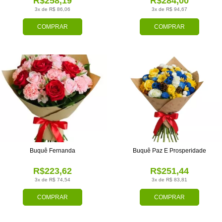
R$258,19
R$284,00
3x de R$ 86,06
3x de R$ 94,67
COMPRAR
COMPRAR
Buquê Fernanda
Buquê Paz E Prosperidade
R$223,62
R$251,44
3x de R$ 74,54
3x de R$ 83,81
COMPRAR
COMPRAR