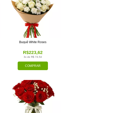
Buquê White Roses
R$223,62
3x de R$ 74,54
COMPRAR