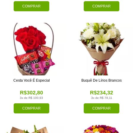
COMPRAR
COMPRAR
Cesta Você É Especial
Buquê De Lírios Brancos
R$302,80
R$234,32
3x de R$ 100,93
3x de R$ 78,11
COMPRAR
COMPRAR