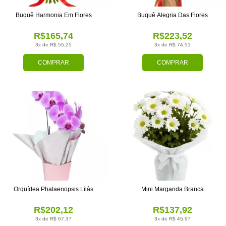
Buquê Harmonia Em Flores
Buquê Alegria Das Flores
R$165,74
R$223,52
3x de R$ 55,25
3x de R$ 74,51
COMPRAR
COMPRAR
Orquídea Phalaenopsis Lilás
Mini Margarida Branca
R$202,12
R$137,92
3x de R$ 67,37
3x de R$ 45,97