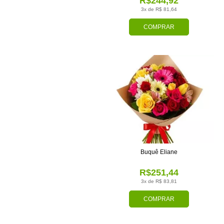
R$244,92
3x de R$ 81,64
COMPRAR
Buquê Eliane
R$251,44
3x de R$ 83,81
COMPRAR