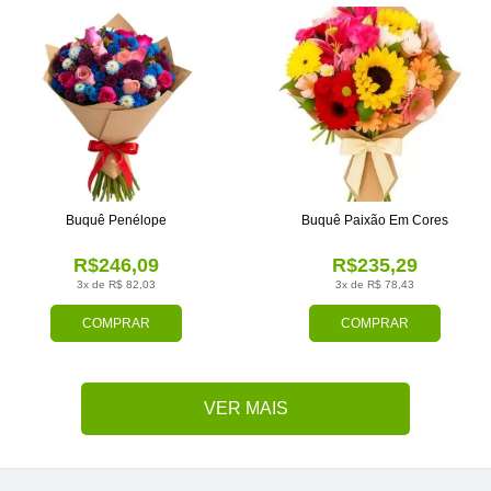
Buquê Penélope
Buquê Paixão Em Cores
R$246,09
R$235,29
3x de R$ 82,03
3x de R$ 78,43
COMPRAR
COMPRAR
VER MAIS