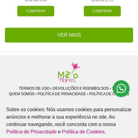
3x de R$ 78,43
3x de R$ 87,35
COMPRAR
COMPRAR
VER MAIS
TERMOS DE USO
•
DEVOLUÇÕES E REEMBOLSOS
•
SAC
QUEM SOMOS
•
POLÍTICA DE PRIVACIDADE
•
POLÍTICA DE COOKIES
Sobre os cookies: Nós usamos cookies para personalizar
anúncios e melhorar a sua experiência no site.
Ao
Melo Flores | CNPJ: 27.662.413/0001-98
continuar navegando, você concorda com a nossa
Professor José Lourenço - Travessa cinco, 27 - Vila Zat - São Paulo - SP -
02.977-020
Política de Privacidade
e
Política de Cookies
.
WhatsApp: (11) 94856-8305
| Telefone: (11) 9 3488-5163