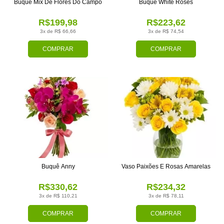
Buquê Mix De Flores Do Campo
Buquê White Roses
R$199,98
R$223,62
3x de R$ 66,66
3x de R$ 74,54
COMPRAR
COMPRAR
Buquê Anny
Vaso Paixões E Rosas Amarelas
R$330,62
R$234,32
3x de R$ 110,21
3x de R$ 78,11
COMPRAR
COMPRAR