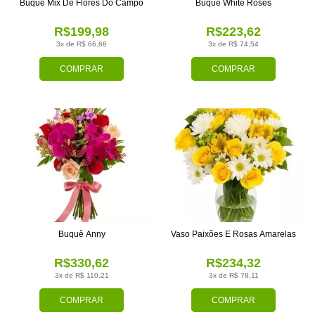
Buquê Mix De Flores Do Campo
Buquê White Roses
R$199,98
R$223,62
3x de R$ 66,66
3x de R$ 74,54
COMPRAR
COMPRAR
Buquê Anny
Vaso Paixões E Rosas Amarelas
R$330,62
R$234,32
3x de R$ 110,21
3x de R$ 78,11
COMPRAR
COMPRAR