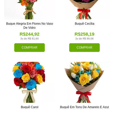
Buque Alegria Em Flores No Vaso
Buquê Cecília
De Vidro
R$244,92
R$258,19
3x de R$ 81,64
3x de R$ 86,06
COMPRAR
COMPRAR
Buquê Carol
Buquê Em Tons De Amarelo E Azul