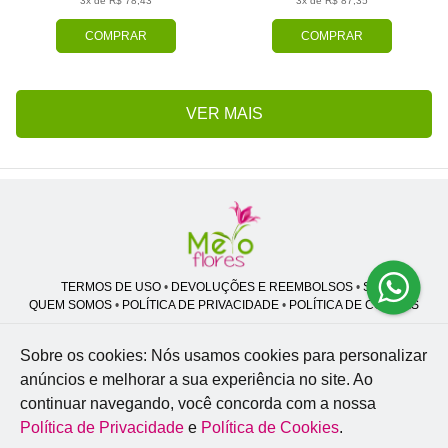
3x de R$ 78,43
3x de R$ 87,35
COMPRAR
COMPRAR
VER MAIS
TERMOS DE USO
•
DEVOLUÇÕES E REEMBOLSOS
•
SAC
QUEM SOMOS
•
POLÍTICA DE PRIVACIDADE
•
POLÍTICA DE COOKIES
Sobre os cookies: Nós usamos cookies para personalizar
anúncios e melhorar a sua experiência no site.
Ao
Melo Flores | CNPJ: 27.662.413/0001-98
continuar navegando, você concorda com a nossa
Professor José Lourenço - Travessa cinco, 27 - Vila Zat - São Paulo - SP -
02.977-020
Política de Privacidade
e
Política de Cookies
.
WhatsApp: (11) 94856-8305
| Telefone: (11) 9 3488-5163