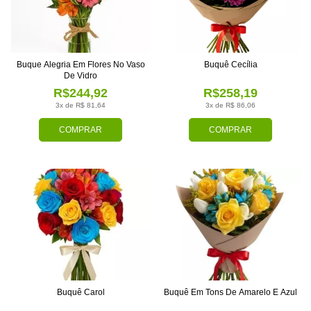
Buque Alegria Em Flores No Vaso
Buquê Cecília
De Vidro
R$244,92
R$258,19
3x de R$ 81,64
3x de R$ 86,06
COMPRAR
COMPRAR
Buquê Carol
Buquê Em Tons De Amarelo E Azul