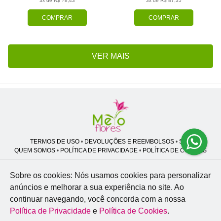
3x de R$ 78,43
3x de R$ 87,35
COMPRAR
COMPRAR
VER MAIS
TERMOS DE USO
•
DEVOLUÇÕES E REEMBOLSOS
•
SAC
QUEM SOMOS
•
POLÍTICA DE PRIVACIDADE
•
POLÍTICA DE COOKIES
Sobre os cookies: Nós usamos cookies para personalizar
anúncios e melhorar a sua experiência no site.
Ao
Melo Flores | CNPJ: 27.662.413/0001-98
continuar navegando, você concorda com a nossa
Professor José Lourenço - Travessa cinco, 27 - Vila Zat - São Paulo - SP -
02.977-020
Política de Privacidade
e
Política de Cookies
.
WhatsApp: (11) 94856-8305
| Telefone: (11) 9 3488-5163