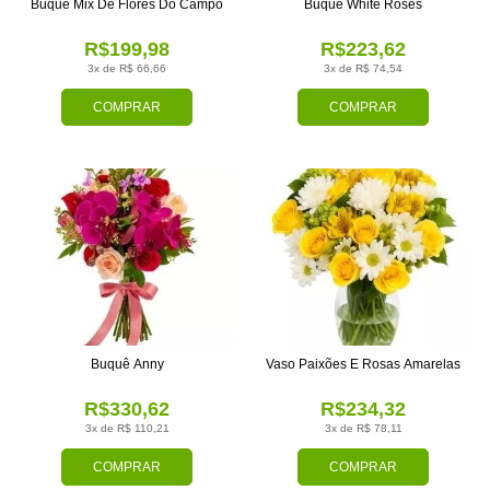
Buquê Mix De Flores Do Campo
Buquê White Roses
R$199,98
R$223,62
3x de R$ 66,66
3x de R$ 74,54
COMPRAR
COMPRAR
Buquê Anny
Vaso Paixões E Rosas Amarelas
R$330,62
R$234,32
3x de R$ 110,21
3x de R$ 78,11
COMPRAR
COMPRAR