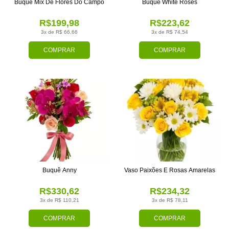
Buquê Mix De Flores Do Campo
Buquê White Roses
R$199,98
R$223,62
3x de R$ 66,66
3x de R$ 74,54
COMPRAR
COMPRAR
Buquê Anny
Vaso Paixões E Rosas Amarelas
R$330,62
R$234,32
3x de R$ 110,21
3x de R$ 78,11
COMPRAR
COMPRAR