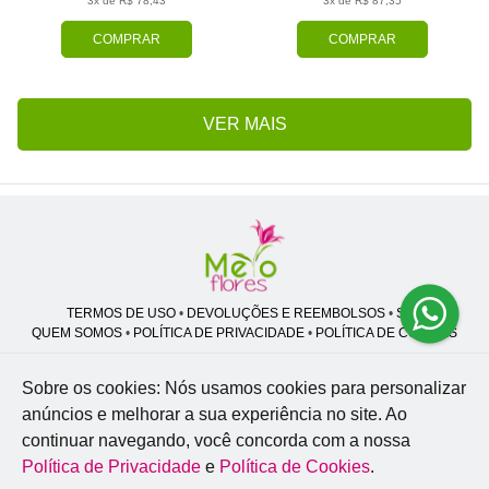
3x de R$ 78,43
3x de R$ 87,35
COMPRAR
COMPRAR
VER MAIS
TERMOS DE USO
•
DEVOLUÇÕES E REEMBOLSOS
•
SAC
QUEM SOMOS
•
POLÍTICA DE PRIVACIDADE
•
POLÍTICA DE COOKIES
Sobre os cookies: Nós usamos cookies para personalizar
anúncios e melhorar a sua experiência no site.
Ao
Melo Flores | CNPJ: 27.662.413/0001-98
continuar navegando, você concorda com a nossa
Professor José Lourenço - Travessa cinco, 27 - Vila Zat - São Paulo - SP -
02.977-020
Política de Privacidade
e
Política de Cookies
.
WhatsApp: (11) 94856-8305
| Telefone: (11) 9 3488-5163