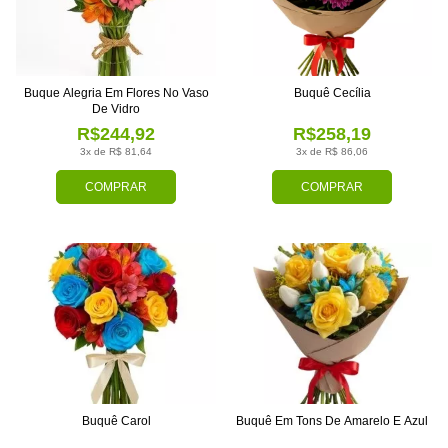
Buque Alegria Em Flores No Vaso
Buquê Cecília
De Vidro
R$244,92
R$258,19
3x de R$ 81,64
3x de R$ 86,06
COMPRAR
COMPRAR
Buquê Carol
Buquê Em Tons De Amarelo E Azul