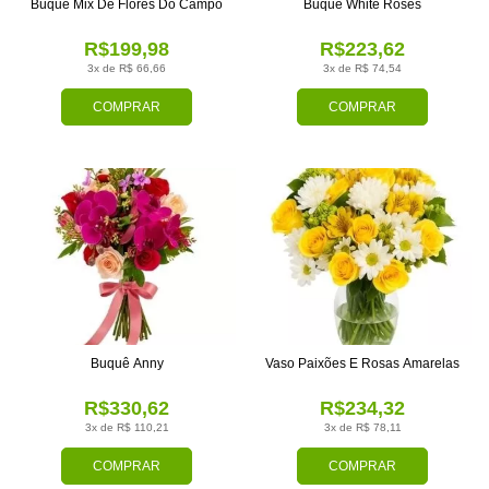
Buquê Mix De Flores Do Campo
Buquê White Roses
R$199,98
R$223,62
3x de R$ 66,66
3x de R$ 74,54
COMPRAR
COMPRAR
Buquê Anny
Vaso Paixões E Rosas Amarelas
R$330,62
R$234,32
3x de R$ 110,21
3x de R$ 78,11
COMPRAR
COMPRAR