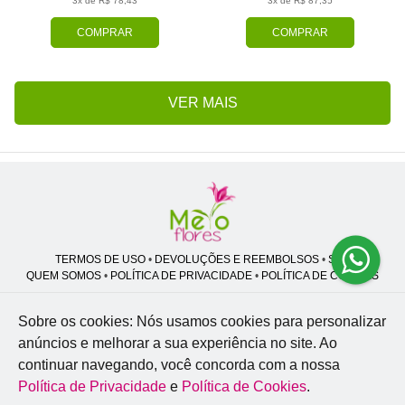
3x de R$ 78,43
3x de R$ 87,35
COMPRAR
COMPRAR
VER MAIS
TERMOS DE USO
•
DEVOLUÇÕES E REEMBOLSOS
•
SAC
QUEM SOMOS
•
POLÍTICA DE PRIVACIDADE
•
POLÍTICA DE COOKIES
Sobre os cookies: Nós usamos cookies para personalizar
anúncios e melhorar a sua experiência no site.
Ao
Melo Flores | CNPJ: 27.662.413/0001-98
continuar navegando, você concorda com a nossa
Professor José Lourenço - Travessa cinco, 27 - Vila Zat - São Paulo - SP -
02.977-020
Política de Privacidade
e
Política de Cookies
.
WhatsApp: (11) 94856-8305
| Telefone: (11) 9 3488-5163