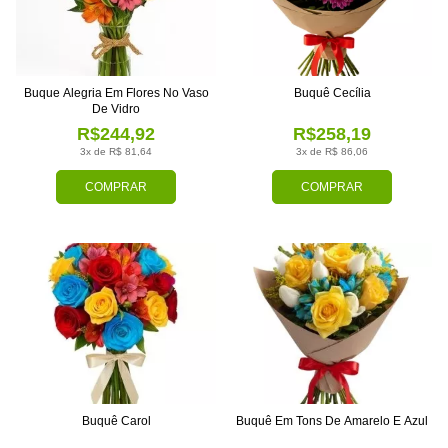
Buque Alegria Em Flores No Vaso
Buquê Cecília
De Vidro
R$244,92
R$258,19
3x de R$ 81,64
3x de R$ 86,06
COMPRAR
COMPRAR
Buquê Carol
Buquê Em Tons De Amarelo E Azul