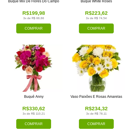
Buquê Mix De Flores Do Campo
Buquê White Roses
R$199,98
R$223,62
3x de R$ 66,66
3x de R$ 74,54
COMPRAR
COMPRAR
Buquê Anny
Vaso Paixões E Rosas Amarelas
R$330,62
R$234,32
3x de R$ 110,21
3x de R$ 78,11
COMPRAR
COMPRAR