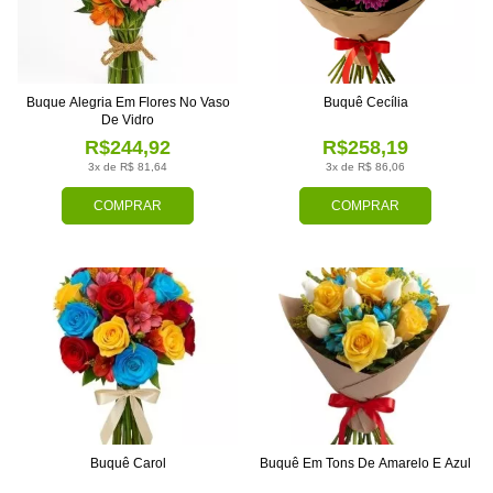
Buque Alegria Em Flores No Vaso
Buquê Cecília
De Vidro
R$244,92
R$258,19
3x de R$ 81,64
3x de R$ 86,06
COMPRAR
COMPRAR
Buquê Carol
Buquê Em Tons De Amarelo E Azul