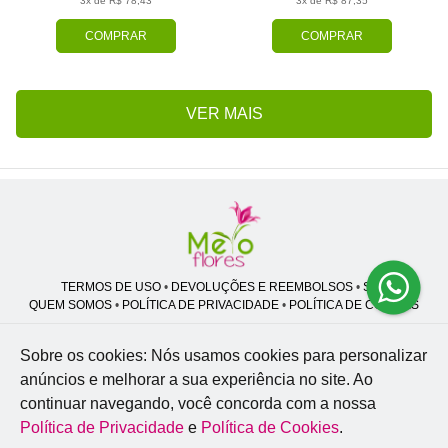
3x de R$ 78,43
3x de R$ 87,35
COMPRAR
COMPRAR
VER MAIS
TERMOS DE USO
•
DEVOLUÇÕES E REEMBOLSOS
•
SAC
QUEM SOMOS
•
POLÍTICA DE PRIVACIDADE
•
POLÍTICA DE COOKIES
Sobre os cookies: Nós usamos cookies para personalizar
anúncios e melhorar a sua experiência no site.
Ao
Melo Flores | CNPJ: 27.662.413/0001-98
continuar navegando, você concorda com a nossa
Professor José Lourenço - Travessa cinco, 27 - Vila Zat - São Paulo - SP -
02.977-020
Política de Privacidade
e
Política de Cookies
.
WhatsApp: (11) 94856-8305
| Telefone: (11) 9 3488-5163