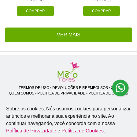
3x de R$ 78,43
3x de R$ 87,35
COMPRAR
COMPRAR
VER MAIS
TERMOS DE USO
•
DEVOLUÇÕES E REEMBOLSOS
•
SAC
QUEM SOMOS
•
POLÍTICA DE PRIVACIDADE
•
POLÍTICA DE COOKIES
Sobre os cookies: Nós usamos cookies para personalizar
anúncios e melhorar a sua experiência no site.
Ao
Melo Flores | CNPJ: 27.662.413/0001-98
continuar navegando, você concorda com a nossa
Professor José Lourenço - Travessa cinco, 27 - Vila Zat - São Paulo - SP -
02.977-020
Política de Privacidade
e
Política de Cookies
.
WhatsApp: (11) 94856-8305
| Telefone: (11) 9 3488-5163