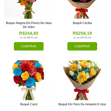
Buque Alegria Em Flores No Vaso
Buquê Cecília
De Vidro
R$244,92
R$258,19
3x de R$ 81,64
3x de R$ 86,06
COMPRAR
COMPRAR
Buquê Carol
Buquê Em Tons De Amarelo E Azul