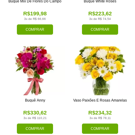
Buquê Mix De Flores Do Campo
Buquê White Roses
R$199,98
R$223,62
3x de R$ 66,66
3x de R$ 74,54
COMPRAR
COMPRAR
Buquê Anny
Vaso Paixões E Rosas Amarelas
R$330,62
R$234,32
3x de R$ 110,21
3x de R$ 78,11
COMPRAR
COMPRAR