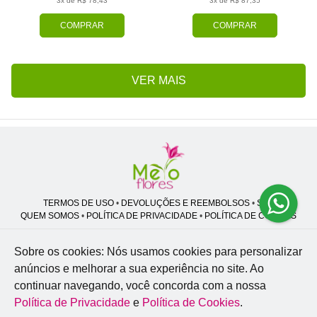
3x de R$ 78,43
3x de R$ 87,35
COMPRAR
COMPRAR
VER MAIS
TERMOS DE USO
•
DEVOLUÇÕES E REEMBOLSOS
•
SAC
QUEM SOMOS
•
POLÍTICA DE PRIVACIDADE
•
POLÍTICA DE COOKIES
Sobre os cookies: Nós usamos cookies para personalizar
anúncios e melhorar a sua experiência no site.
Ao
Melo Flores | CNPJ: 27.662.413/0001-98
continuar navegando, você concorda com a nossa
Professor José Lourenço - Travessa cinco, 27 - Vila Zat - São Paulo - SP -
02.977-020
Política de Privacidade
e
Política de Cookies
.
WhatsApp: (11) 94856-8305
| Telefone: (11) 9 3488-5163