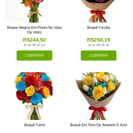
Buque Alegria Em Flores No Vaso
Buquê Cecília
De Vidro
R$244,92
R$258,19
3x de R$ 81,64
3x de R$ 86,06
COMPRAR
COMPRAR
Buquê Carol
Buquê Em Tons De Amarelo E Azul