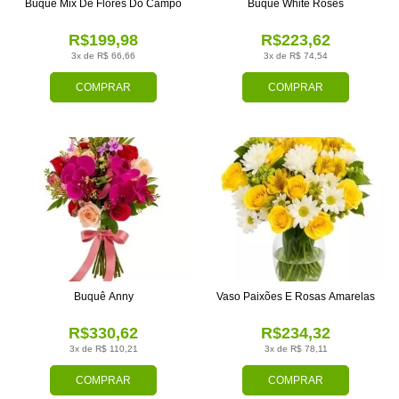
Buquê Mix De Flores Do Campo
Buquê White Roses
R$199,98
R$223,62
3x de R$ 66,66
3x de R$ 74,54
COMPRAR
COMPRAR
Buquê Anny
Vaso Paixões E Rosas Amarelas
R$330,62
R$234,32
3x de R$ 110,21
3x de R$ 78,11
COMPRAR
COMPRAR