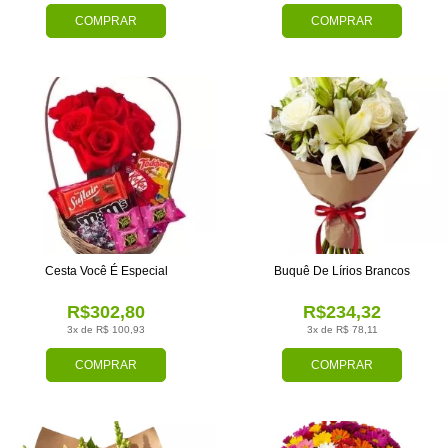
COMPRAR
COMPRAR
Cesta Você É Especial
Buquê De Lírios Brancos
R$302,80
R$234,32
3x de R$ 100,93
3x de R$ 78,11
COMPRAR
COMPRAR