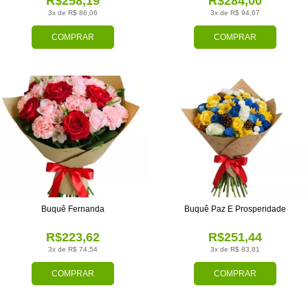
R$258,19
R$284,00
3x de R$ 86,06
3x de R$ 94,67
COMPRAR
COMPRAR
Buquê Fernanda
Buquê Paz E Prosperidade
R$223,62
R$251,44
3x de R$ 74,54
3x de R$ 83,81
COMPRAR
COMPRAR