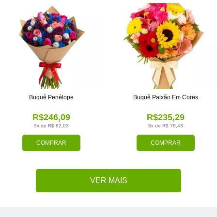
Buquê Penélope
Buquê Paixão Em Cores
R$246,09
R$235,29
3x de R$ 82,03
3x de R$ 78,43
COMPRAR
COMPRAR
VER MAIS