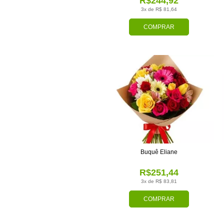
R$244,92
3x de R$ 81,64
COMPRAR
Buquê Eliane
R$251,44
3x de R$ 83,81
COMPRAR