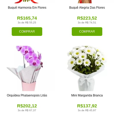
Buquê Harmonia Em Flores
Buquê Alegria Das Flores
R$165,74
R$223,52
3x de R$ 55,25
3x de R$ 74,51
COMPRAR
COMPRAR
Orquídea Phalaenopsis Lilás
Mini Margarida Branca
R$202,12
R$137,92
3x de R$ 67,37
3x de R$ 45,97