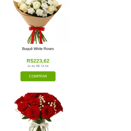
Buquê White Roses
R$223,62
3x de R$ 74,54
COMPRAR