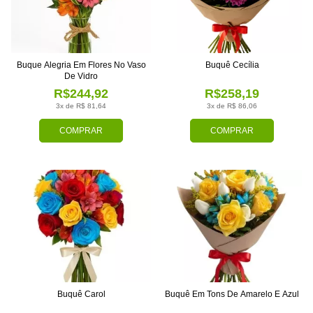
Buque Alegria Em Flores No Vaso
Buquê Cecília
De Vidro
R$244,92
R$258,19
3x de R$ 81,64
3x de R$ 86,06
COMPRAR
COMPRAR
Buquê Carol
Buquê Em Tons De Amarelo E Azul