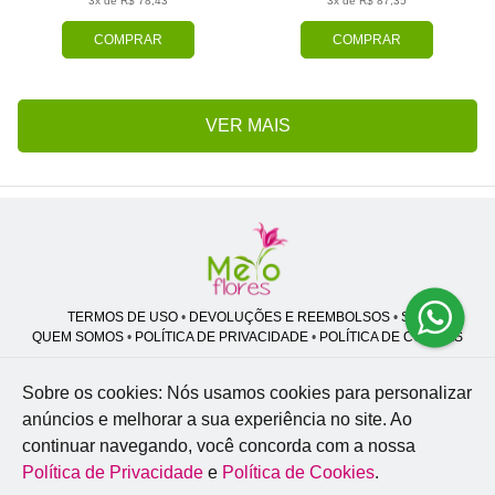
3x de R$ 78,43
3x de R$ 87,35
COMPRAR
COMPRAR
VER MAIS
TERMOS DE USO
•
DEVOLUÇÕES E REEMBOLSOS
•
SAC
QUEM SOMOS
•
POLÍTICA DE PRIVACIDADE
•
POLÍTICA DE COOKIES
Sobre os cookies: Nós usamos cookies para personalizar
anúncios e melhorar a sua experiência no site.
Ao
Melo Flores | CNPJ: 27.662.413/0001-98
continuar navegando, você concorda com a nossa
Professor José Lourenço - Travessa cinco, 27 - Vila Zat - São Paulo - SP -
02.977-020
Política de Privacidade
e
Política de Cookies
.
WhatsApp: (11) 94856-8305
| Telefone: (11) 9 3488-5163