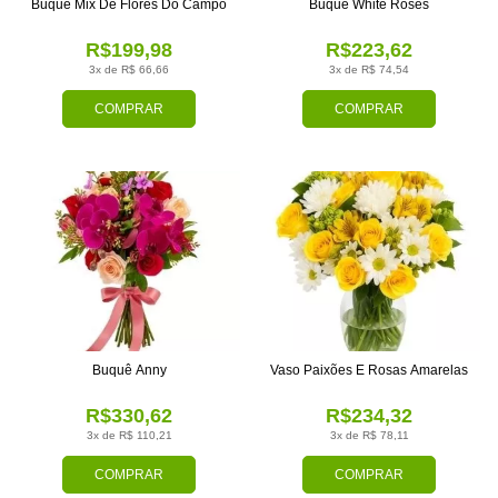
Buquê Mix De Flores Do Campo
Buquê White Roses
R$199,98
R$223,62
3x de R$ 66,66
3x de R$ 74,54
COMPRAR
COMPRAR
Buquê Anny
Vaso Paixões E Rosas Amarelas
R$330,62
R$234,32
3x de R$ 110,21
3x de R$ 78,11
COMPRAR
COMPRAR