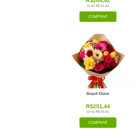
R$244,92
3x de R$ 81,64
COMPRAR
Buquê Eliane
R$251,44
3x de R$ 83,81
COMPRAR