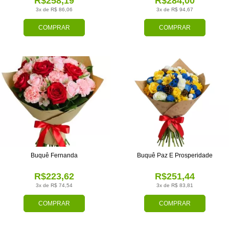
R$258,19
R$284,00
3x de R$ 86,06
3x de R$ 94,67
COMPRAR
COMPRAR
Buquê Fernanda
Buquê Paz E Prosperidade
R$223,62
R$251,44
3x de R$ 74,54
3x de R$ 83,81
COMPRAR
COMPRAR