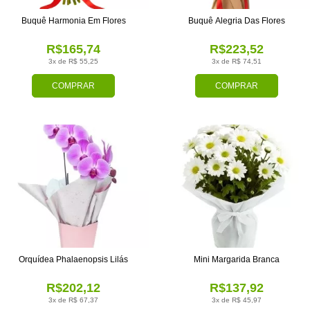
Buquê Harmonia Em Flores
Buquê Alegria Das Flores
R$165,74
R$223,52
3x de R$ 55,25
3x de R$ 74,51
COMPRAR
COMPRAR
Orquídea Phalaenopsis Lilás
Mini Margarida Branca
R$202,12
R$137,92
3x de R$ 67,37
3x de R$ 45,97