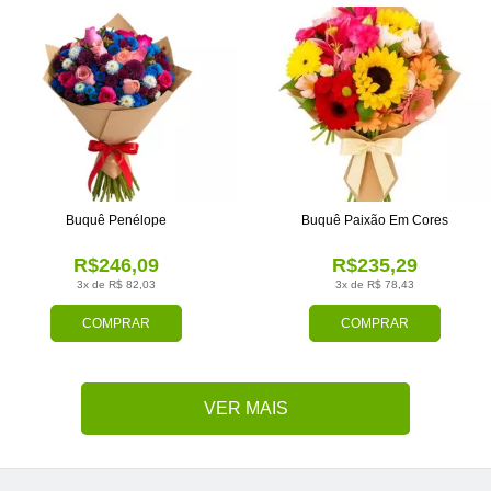
Buquê Penélope
Buquê Paixão Em Cores
R$246,09
R$235,29
3x de R$ 82,03
3x de R$ 78,43
COMPRAR
COMPRAR
VER MAIS