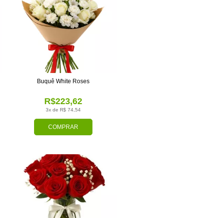
Buquê White Roses
R$223,62
3x de R$ 74,54
COMPRAR