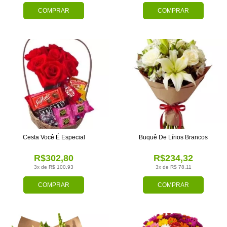
COMPRAR
COMPRAR
Cesta Você É Especial
Buquê De Lírios Brancos
R$302,80
R$234,32
3x de R$ 100,93
3x de R$ 78,11
COMPRAR
COMPRAR