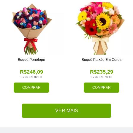
Buquê Penélope
Buquê Paixão Em Cores
R$246,09
R$235,29
3x de R$ 82,03
3x de R$ 78,43
COMPRAR
COMPRAR
VER MAIS