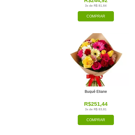
R$244,92
3x de R$ 81,64
COMPRAR
Buquê Eliane
R$251,44
3x de R$ 83,81
COMPRAR