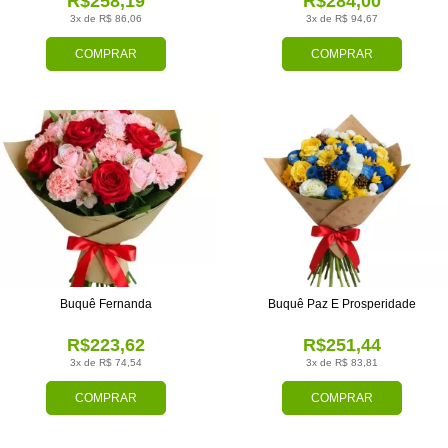
R$258,19
R$284,00
3x de R$ 86,06
3x de R$ 94,67
COMPRAR
COMPRAR
Buquê Fernanda
Buquê Paz E Prosperidade
R$223,62
R$251,44
3x de R$ 74,54
3x de R$ 83,81
COMPRAR
COMPRAR