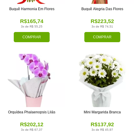
Buquê Harmonia Em Flores
Buquê Alegria Das Flores
R$165,74
R$223,52
3x de R$ 55,25
3x de R$ 74,51
COMPRAR
COMPRAR
Orquídea Phalaenopsis Lilás
Mini Margarida Branca
R$202,12
R$137,92
3x de R$ 67,37
3x de R$ 45,97