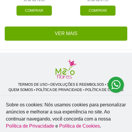
3x de R$ 78,43
3x de R$ 87,35
COMPRAR
COMPRAR
VER MAIS
TERMOS DE USO
•
DEVOLUÇÕES E REEMBOLSOS
•
SAC
QUEM SOMOS
•
POLÍTICA DE PRIVACIDADE
•
POLÍTICA DE COOKIES
Sobre os cookies: Nós usamos cookies para personalizar
anúncios e melhorar a sua experiência no site.
Ao
Melo Flores | CNPJ: 27.662.413/0001-98
continuar navegando, você concorda com a nossa
Professor José Lourenço - Travessa cinco, 27 - Vila Zat - São Paulo - SP -
02.977-020
Política de Privacidade
e
Política de Cookies
.
WhatsApp: (11) 94856-8305
| Telefone: (11) 9 3488-5163