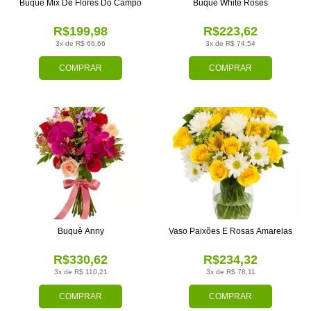
Buquê Mix De Flores Do Campo
Buquê White Roses
R$199,98
R$223,62
3x de R$ 66,66
3x de R$ 74,54
COMPRAR
COMPRAR
Buquê Anny
Vaso Paixões E Rosas Amarelas
R$330,62
R$234,32
3x de R$ 110,21
3x de R$ 78,11
COMPRAR
COMPRAR