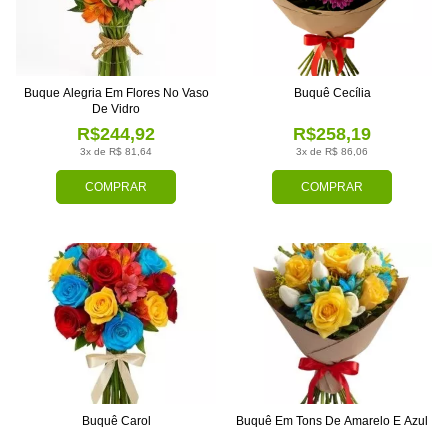
Buque Alegria Em Flores No Vaso
Buquê Cecília
De Vidro
R$244,92
R$258,19
3x de R$ 81,64
3x de R$ 86,06
COMPRAR
COMPRAR
Buquê Carol
Buquê Em Tons De Amarelo E Azul