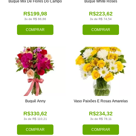
Buquê Mix De Flores Do Campo
Buquê White Roses
R$199,98
R$223,62
3x de R$ 66,66
3x de R$ 74,54
COMPRAR
COMPRAR
Buquê Anny
Vaso Paixões E Rosas Amarelas
R$330,62
R$234,32
3x de R$ 110,21
3x de R$ 78,11
COMPRAR
COMPRAR