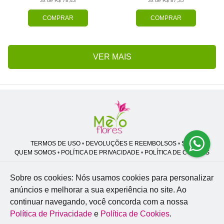
3x de R$ 78,43
3x de R$ 87,35
COMPRAR
COMPRAR
VER MAIS
TERMOS DE USO
•
DEVOLUÇÕES E REEMBOLSOS
•
SAC
QUEM SOMOS
•
POLÍTICA DE PRIVACIDADE
•
POLÍTICA DE COOKIES
Sobre os cookies: Nós usamos cookies para personalizar
anúncios e melhorar a sua experiência no site.
Ao
Melo Flores | CNPJ: 27.662.413/0001-98
continuar navegando, você concorda com a nossa
Professor José Lourenço - Travessa cinco, 27 - Vila Zat - São Paulo - SP -
02.977-020
Política de Privacidade
e
Política de Cookies
.
WhatsApp: (11) 94856-8305
| Telefone: (11) 9 3488-5163