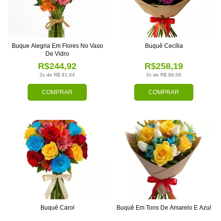
Buque Alegria Em Flores No Vaso
Buquê Cecília
De Vidro
R$244,92
R$258,19
3x de R$ 81,64
3x de R$ 86,06
COMPRAR
COMPRAR
Buquê Carol
Buquê Em Tons De Amarelo E Azul