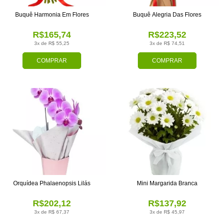
Buquê Harmonia Em Flores
Buquê Alegria Das Flores
R$165,74
R$223,52
3x de R$ 55,25
3x de R$ 74,51
COMPRAR
COMPRAR
Orquídea Phalaenopsis Lilás
Mini Margarida Branca
R$202,12
R$137,92
3x de R$ 67,37
3x de R$ 45,97