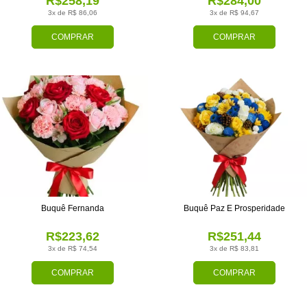
R$258,19
R$284,00
3x de R$ 86,06
3x de R$ 94,67
COMPRAR
COMPRAR
Buquê Fernanda
Buquê Paz E Prosperidade
R$223,62
R$251,44
3x de R$ 74,54
3x de R$ 83,81
COMPRAR
COMPRAR