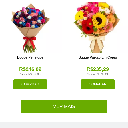
Buquê Penélope
Buquê Paixão Em Cores
R$246,09
R$235,29
3x de R$ 82,03
3x de R$ 78,43
COMPRAR
COMPRAR
VER MAIS