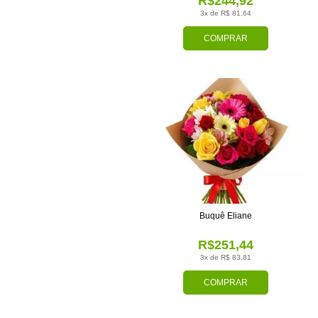
R$244,92
3x de R$ 81,64
COMPRAR
Buquê Eliane
R$251,44
3x de R$ 83,81
COMPRAR