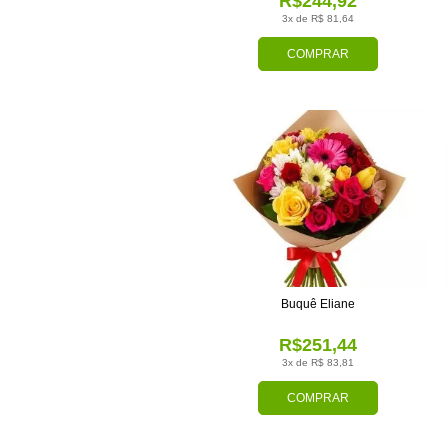
R$244,92
3x de R$ 81,64
COMPRAR
Buquê Eliane
R$251,44
3x de R$ 83,81
COMPRAR