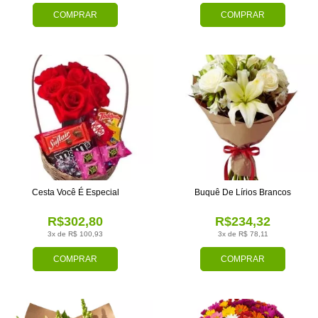
COMPRAR
COMPRAR
Cesta Você É Especial
Buquê De Lírios Brancos
R$302,80
R$234,32
3x de R$ 100,93
3x de R$ 78,11
COMPRAR
COMPRAR