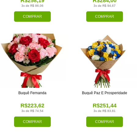
R$258,19
R$284,00
3x de R$ 86,06
3x de R$ 94,67
COMPRAR
COMPRAR
Buquê Fernanda
Buquê Paz E Prosperidade
R$223,62
R$251,44
3x de R$ 74,54
3x de R$ 83,81
COMPRAR
COMPRAR