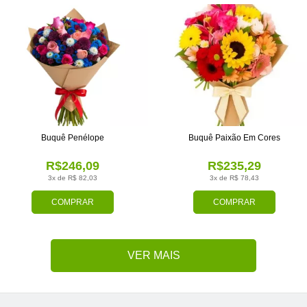
Buquê Penélope
Buquê Paixão Em Cores
R$246,09
R$235,29
3x de R$ 82,03
3x de R$ 78,43
COMPRAR
COMPRAR
VER MAIS