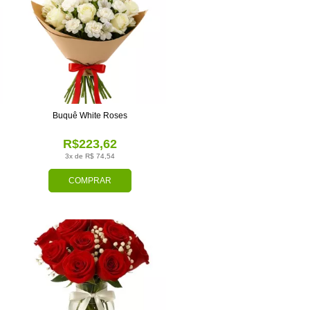
Buquê White Roses
R$223,62
3x de R$ 74,54
COMPRAR