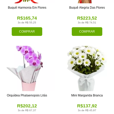
Buquê Harmonia Em Flores
Buquê Alegria Das Flores
R$165,74
R$223,52
3x de R$ 55,25
3x de R$ 74,51
COMPRAR
COMPRAR
Orquídea Phalaenopsis Lilás
Mini Margarida Branca
R$202,12
R$137,92
3x de R$ 67,37
3x de R$ 45,97