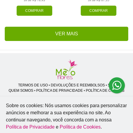
3x de R$ 78,43
3x de R$ 87,35
COMPRAR
COMPRAR
VER MAIS
TERMOS DE USO
•
DEVOLUÇÕES E REEMBOLSOS
•
SAC
QUEM SOMOS
•
POLÍTICA DE PRIVACIDADE
•
POLÍTICA DE COOKIES
Sobre os cookies: Nós usamos cookies para personalizar
anúncios e melhorar a sua experiência no site.
Ao
Melo Flores | CNPJ: 27.662.413/0001-98
continuar navegando, você concorda com a nossa
Professor José Lourenço - Travessa cinco, 27 - Vila Zat - São Paulo - SP -
02.977-020
Política de Privacidade
e
Política de Cookies
.
WhatsApp: (11) 94856-8305
| Telefone: (11) 9 3488-5163