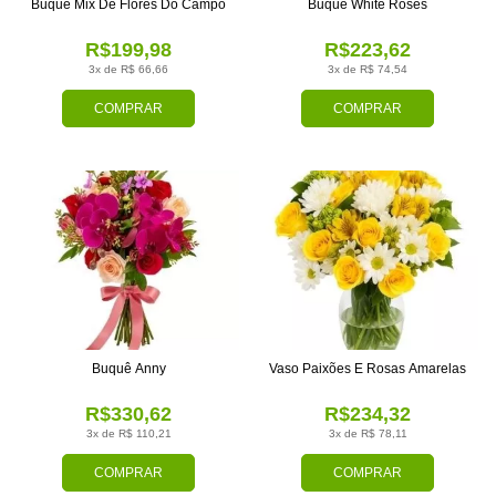
Buquê Mix De Flores Do Campo
Buquê White Roses
R$199,98
R$223,62
3x de R$ 66,66
3x de R$ 74,54
COMPRAR
COMPRAR
Buquê Anny
Vaso Paixões E Rosas Amarelas
R$330,62
R$234,32
3x de R$ 110,21
3x de R$ 78,11
COMPRAR
COMPRAR