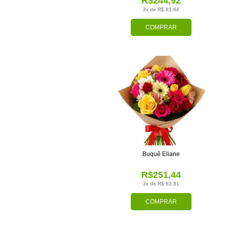
R$244,92
3x de R$ 81,64
COMPRAR
Buquê Eliane
R$251,44
3x de R$ 83,81
COMPRAR