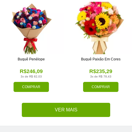
Buquê Penélope
Buquê Paixão Em Cores
R$246,09
R$235,29
3x de R$ 82,03
3x de R$ 78,43
COMPRAR
COMPRAR
VER MAIS