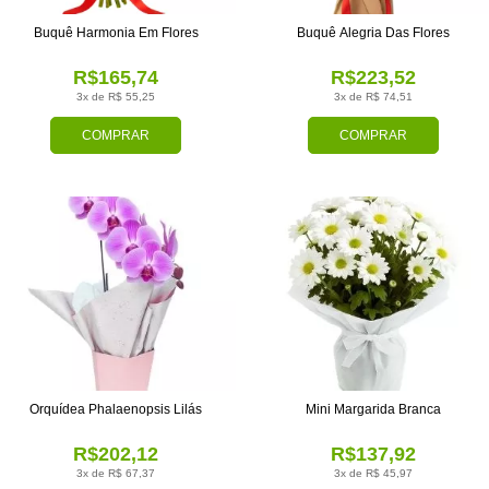
Buquê Harmonia Em Flores
Buquê Alegria Das Flores
R$165,74
R$223,52
3x de R$ 55,25
3x de R$ 74,51
COMPRAR
COMPRAR
Orquídea Phalaenopsis Lilás
Mini Margarida Branca
R$202,12
R$137,92
3x de R$ 67,37
3x de R$ 45,97