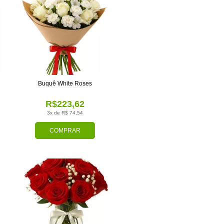
Buquê White Roses
R$223,62
3x de R$ 74,54
COMPRAR