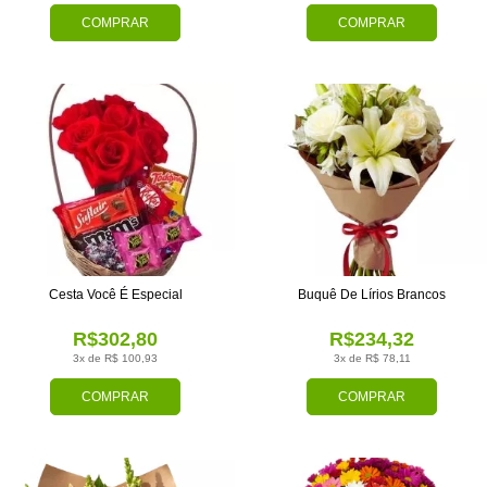
COMPRAR
COMPRAR
Cesta Você É Especial
Buquê De Lírios Brancos
R$302,80
R$234,32
3x de R$ 100,93
3x de R$ 78,11
COMPRAR
COMPRAR