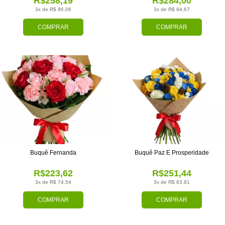
R$258,19
R$284,00
3x de R$ 86,06
3x de R$ 94,67
COMPRAR
COMPRAR
Buquê Fernanda
Buquê Paz E Prosperidade
R$223,62
R$251,44
3x de R$ 74,54
3x de R$ 83,81
COMPRAR
COMPRAR