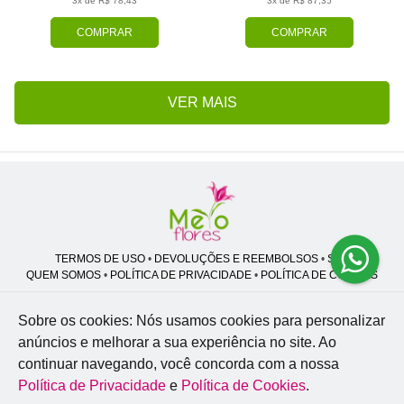
3x de R$ 78,43
3x de R$ 87,35
COMPRAR
COMPRAR
VER MAIS
TERMOS DE USO
•
DEVOLUÇÕES E REEMBOLSOS
•
SAC
QUEM SOMOS
•
POLÍTICA DE PRIVACIDADE
•
POLÍTICA DE COOKIES
Sobre os cookies: Nós usamos cookies para personalizar
anúncios e melhorar a sua experiência no site.
Ao
Melo Flores | CNPJ: 27.662.413/0001-98
continuar navegando, você concorda com a nossa
Professor José Lourenço - Travessa cinco, 27 - Vila Zat - São Paulo - SP -
02.977-020
Política de Privacidade
e
Política de Cookies
.
WhatsApp: (11) 94856-8305
| Telefone: (11) 9 3488-5163