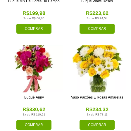
Buquê Mix De Flores Do Campo
Buquê White Roses
R$199,98
R$223,62
3x de R$ 66,66
3x de R$ 74,54
COMPRAR
COMPRAR
Buquê Anny
Vaso Paixões E Rosas Amarelas
R$330,62
R$234,32
3x de R$ 110,21
3x de R$ 78,11
COMPRAR
COMPRAR