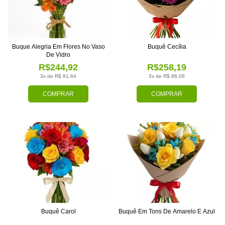
Buque Alegria Em Flores No Vaso
Buquê Cecília
De Vidro
R$244,92
R$258,19
3x de R$ 81,64
3x de R$ 86,06
COMPRAR
COMPRAR
Buquê Carol
Buquê Em Tons De Amarelo E Azul