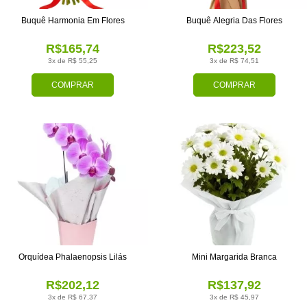
Buquê Harmonia Em Flores
Buquê Alegria Das Flores
R$165,74
R$223,52
3x de R$ 55,25
3x de R$ 74,51
COMPRAR
COMPRAR
Orquídea Phalaenopsis Lilás
Mini Margarida Branca
R$202,12
R$137,92
3x de R$ 67,37
3x de R$ 45,97