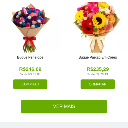
Buquê Penélope
Buquê Paixão Em Cores
R$246,09
R$235,29
3x de R$ 82,03
3x de R$ 78,43
COMPRAR
COMPRAR
VER MAIS