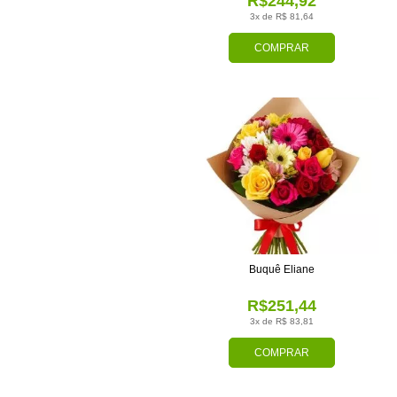
R$244,92
3x de R$ 81,64
COMPRAR
Buquê Eliane
R$251,44
3x de R$ 83,81
COMPRAR