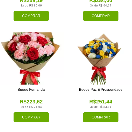
R$258,19
R$284,00
3x de R$ 86,06
3x de R$ 94,67
COMPRAR
COMPRAR
Buquê Fernanda
Buquê Paz E Prosperidade
R$223,62
R$251,44
3x de R$ 74,54
3x de R$ 83,81
COMPRAR
COMPRAR