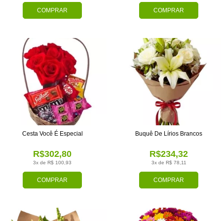
COMPRAR
COMPRAR
Cesta Você É Especial
Buquê De Lírios Brancos
R$302,80
R$234,32
3x de R$ 100,93
3x de R$ 78,11
COMPRAR
COMPRAR