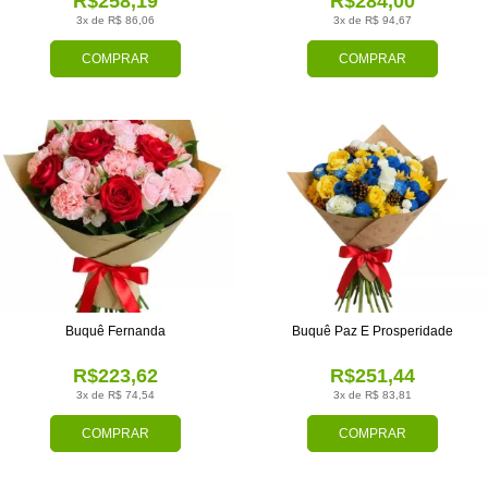
R$258,19
R$284,00
3x de R$ 86,06
3x de R$ 94,67
COMPRAR
COMPRAR
Buquê Fernanda
Buquê Paz E Prosperidade
R$223,62
R$251,44
3x de R$ 74,54
3x de R$ 83,81
COMPRAR
COMPRAR