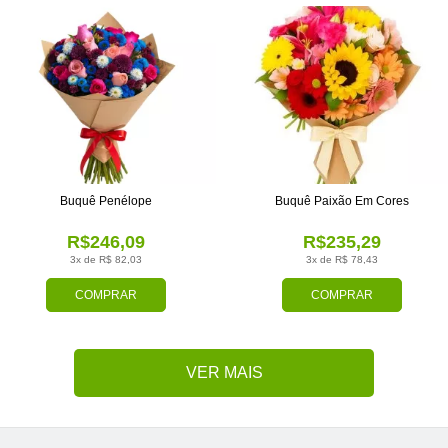
Buquê Penélope
Buquê Paixão Em Cores
R$246,09
R$235,29
3x de R$ 82,03
3x de R$ 78,43
COMPRAR
COMPRAR
VER MAIS