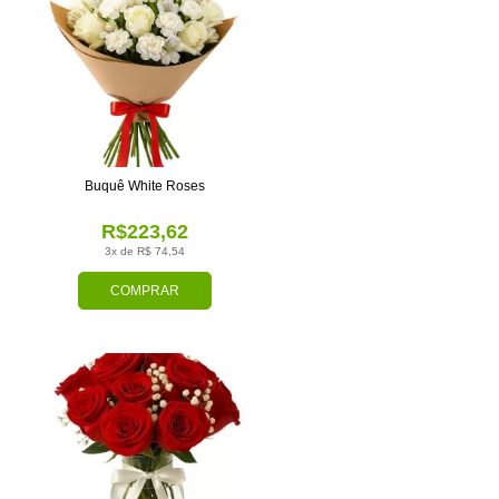
Buquê White Roses
R$223,62
3x de R$ 74,54
COMPRAR