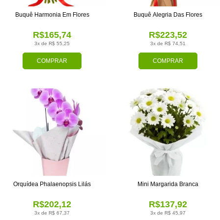
Buquê Harmonia Em Flores
Buquê Alegria Das Flores
R$165,74
R$223,52
3x de R$ 55,25
3x de R$ 74,51
COMPRAR
COMPRAR
Orquídea Phalaenopsis Lilás
Mini Margarida Branca
R$202,12
R$137,92
3x de R$ 67,37
3x de R$ 45,97