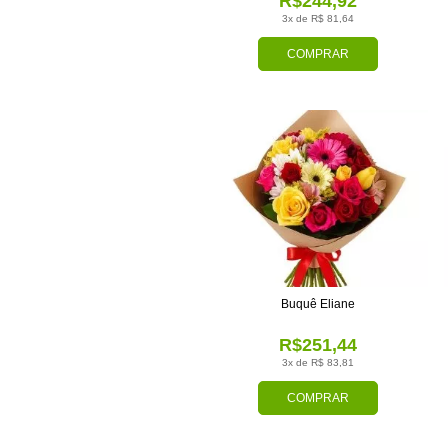
R$244,92
3x de R$ 81,64
COMPRAR
Buquê Eliane
R$251,44
3x de R$ 83,81
COMPRAR