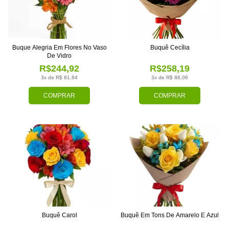
Buque Alegria Em Flores No Vaso
Buquê Cecília
De Vidro
R$244,92
R$258,19
3x de R$ 81,64
3x de R$ 86,06
COMPRAR
COMPRAR
Buquê Carol
Buquê Em Tons De Amarelo E Azul