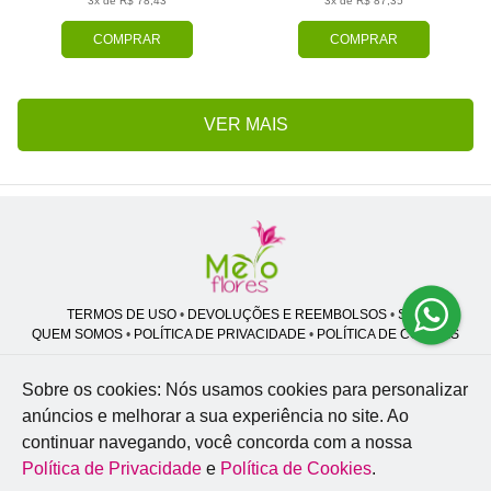
3x de R$ 78,43
3x de R$ 87,35
COMPRAR
COMPRAR
VER MAIS
TERMOS DE USO
•
DEVOLUÇÕES E REEMBOLSOS
•
SAC
QUEM SOMOS
•
POLÍTICA DE PRIVACIDADE
•
POLÍTICA DE COOKIES
Sobre os cookies: Nós usamos cookies para personalizar
anúncios e melhorar a sua experiência no site.
Ao
Melo Flores | CNPJ: 27.662.413/0001-98
continuar navegando, você concorda com a nossa
Professor José Lourenço - Travessa cinco, 27 - Vila Zat - São Paulo - SP -
02.977-020
Política de Privacidade
e
Política de Cookies
.
WhatsApp: (11) 94856-8305
| Telefone: (11) 9 3488-5163