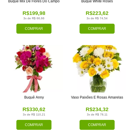
Buquê Mix De Flores Do Campo
Buquê White Roses
R$199,98
R$223,62
3x de R$ 66,66
3x de R$ 74,54
COMPRAR
COMPRAR
Buquê Anny
Vaso Paixões E Rosas Amarelas
R$330,62
R$234,32
3x de R$ 110,21
3x de R$ 78,11
COMPRAR
COMPRAR