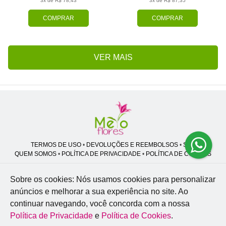
3x de R$ 78,43
3x de R$ 87,35
COMPRAR
COMPRAR
VER MAIS
TERMOS DE USO
•
DEVOLUÇÕES E REEMBOLSOS
•
SAC
QUEM SOMOS
•
POLÍTICA DE PRIVACIDADE
•
POLÍTICA DE COOKIES
Sobre os cookies: Nós usamos cookies para personalizar
anúncios e melhorar a sua experiência no site.
Ao
Melo Flores | CNPJ: 27.662.413/0001-98
continuar navegando, você concorda com a nossa
Professor José Lourenço - Travessa cinco, 27 - Vila Zat - São Paulo - SP -
02.977-020
Política de Privacidade
e
Política de Cookies
.
WhatsApp: (11) 94856-8305
| Telefone: (11) 9 3488-5163