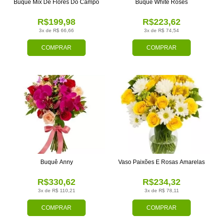
Buquê Mix De Flores Do Campo
Buquê White Roses
R$199,98
R$223,62
3x de R$ 66,66
3x de R$ 74,54
COMPRAR
COMPRAR
Buquê Anny
Vaso Paixões E Rosas Amarelas
R$330,62
R$234,32
3x de R$ 110,21
3x de R$ 78,11
COMPRAR
COMPRAR