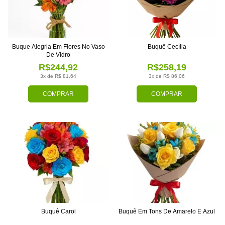
Buque Alegria Em Flores No Vaso
Buquê Cecília
De Vidro
R$244,92
R$258,19
3x de R$ 81,64
3x de R$ 86,06
COMPRAR
COMPRAR
Buquê Carol
Buquê Em Tons De Amarelo E Azul