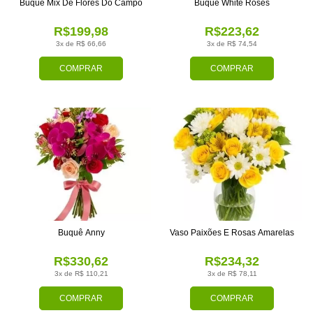
Buquê Mix De Flores Do Campo
Buquê White Roses
R$199,98
R$223,62
3x de R$ 66,66
3x de R$ 74,54
COMPRAR
COMPRAR
Buquê Anny
Vaso Paixões E Rosas Amarelas
R$330,62
R$234,32
3x de R$ 110,21
3x de R$ 78,11
COMPRAR
COMPRAR