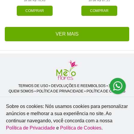
3x de R$ 78,43
3x de R$ 87,35
COMPRAR
COMPRAR
VER MAIS
TERMOS DE USO
•
DEVOLUÇÕES E REEMBOLSOS
•
SAC
QUEM SOMOS
•
POLÍTICA DE PRIVACIDADE
•
POLÍTICA DE COOKIES
Sobre os cookies: Nós usamos cookies para personalizar
anúncios e melhorar a sua experiência no site.
Ao
Melo Flores | CNPJ: 27.662.413/0001-98
continuar navegando, você concorda com a nossa
Professor José Lourenço - Travessa cinco, 27 - Vila Zat - São Paulo - SP -
02.977-020
Política de Privacidade
e
Política de Cookies
.
WhatsApp: (11) 94856-8305
| Telefone: (11) 9 3488-5163