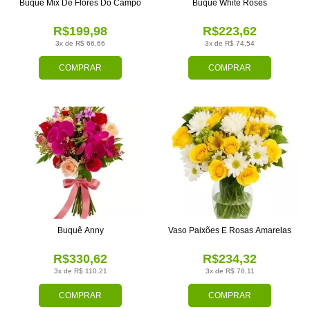
Buquê Mix De Flores Do Campo
Buquê White Roses
R$199,98
R$223,62
3x de R$ 66,66
3x de R$ 74,54
COMPRAR
COMPRAR
Buquê Anny
Vaso Paixões E Rosas Amarelas
R$330,62
R$234,32
3x de R$ 110,21
3x de R$ 78,11
COMPRAR
COMPRAR