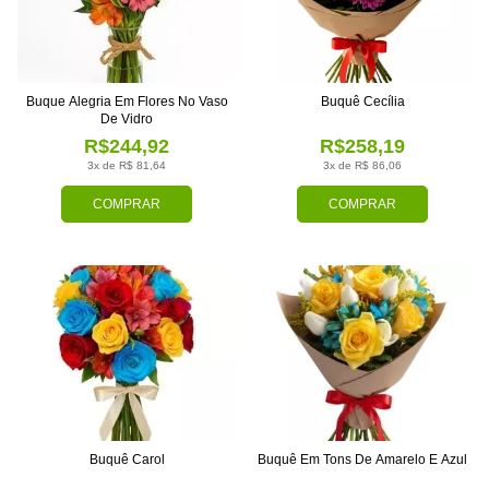
Buque Alegria Em Flores No Vaso
Buquê Cecília
De Vidro
R$244,92
R$258,19
3x de R$ 81,64
3x de R$ 86,06
COMPRAR
COMPRAR
Buquê Carol
Buquê Em Tons De Amarelo E Azul