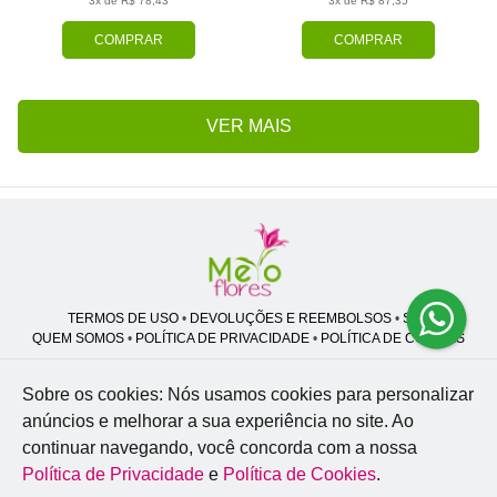
3x de R$ 78,43
3x de R$ 87,35
COMPRAR
COMPRAR
VER MAIS
TERMOS DE USO
•
DEVOLUÇÕES E REEMBOLSOS
•
SAC
QUEM SOMOS
•
POLÍTICA DE PRIVACIDADE
•
POLÍTICA DE COOKIES
Sobre os cookies: Nós usamos cookies para personalizar
anúncios e melhorar a sua experiência no site.
Ao
Melo Flores | CNPJ: 27.662.413/0001-98
continuar navegando, você concorda com a nossa
Professor José Lourenço - Travessa cinco, 27 - Vila Zat - São Paulo - SP -
02.977-020
Política de Privacidade
e
Política de Cookies
.
WhatsApp: (11) 94856-8305
| Telefone: (11) 9 3488-5163