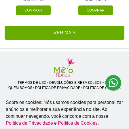
3x de R$ 78,43
3x de R$ 87,35
COMPRAR
COMPRAR
VER MAIS
TERMOS DE USO
•
DEVOLUÇÕES E REEMBOLSOS
•
SAC
QUEM SOMOS
•
POLÍTICA DE PRIVACIDADE
•
POLÍTICA DE COOKIES
Sobre os cookies: Nós usamos cookies para personalizar
anúncios e melhorar a sua experiência no site.
Ao
Melo Flores | CNPJ: 27.662.413/0001-98
continuar navegando, você concorda com a nossa
Professor José Lourenço - Travessa cinco, 27 - Vila Zat - São Paulo - SP -
02.977-020
Política de Privacidade
e
Política de Cookies
.
WhatsApp: (11) 94856-8305
| Telefone: (11) 9 3488-5163