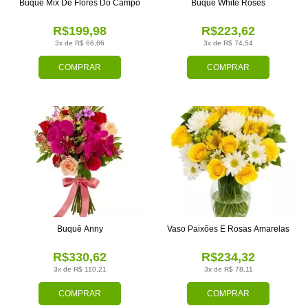
Buquê Mix De Flores Do Campo
Buquê White Roses
R$199,98
R$223,62
3x de R$ 66,66
3x de R$ 74,54
COMPRAR
COMPRAR
Buquê Anny
Vaso Paixões E Rosas Amarelas
R$330,62
R$234,32
3x de R$ 110,21
3x de R$ 78,11
COMPRAR
COMPRAR