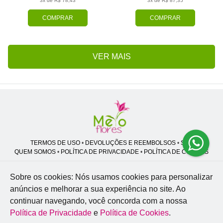
3x de R$ 78,43
3x de R$ 87,35
COMPRAR
COMPRAR
VER MAIS
TERMOS DE USO
•
DEVOLUÇÕES E REEMBOLSOS
•
SAC
QUEM SOMOS
•
POLÍTICA DE PRIVACIDADE
•
POLÍTICA DE COOKIES
Sobre os cookies: Nós usamos cookies para personalizar
anúncios e melhorar a sua experiência no site.
Ao
Melo Flores | CNPJ: 27.662.413/0001-98
continuar navegando, você concorda com a nossa
Professor José Lourenço - Travessa cinco, 27 - Vila Zat - São Paulo - SP -
02.977-020
Política de Privacidade
e
Política de Cookies
.
WhatsApp: (11) 94856-8305
| Telefone: (11) 9 3488-5163