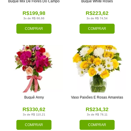
Buquê Mix De Flores Do Campo
Buquê White Roses
R$199,98
R$223,62
3x de R$ 66,66
3x de R$ 74,54
COMPRAR
COMPRAR
Buquê Anny
Vaso Paixões E Rosas Amarelas
R$330,62
R$234,32
3x de R$ 110,21
3x de R$ 78,11
COMPRAR
COMPRAR