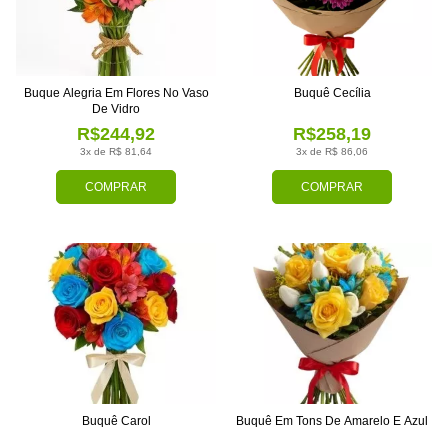
Buque Alegria Em Flores No Vaso
Buquê Cecília
De Vidro
R$244,92
R$258,19
3x de R$ 81,64
3x de R$ 86,06
COMPRAR
COMPRAR
Buquê Carol
Buquê Em Tons De Amarelo E Azul