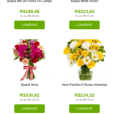
Buquê Mix De Flores Do Campo
Buquê White Roses
R$199,98
R$223,62
3x de R$ 66,66
3x de R$ 74,54
COMPRAR
COMPRAR
Buquê Anny
Vaso Paixões E Rosas Amarelas
R$330,62
R$234,32
3x de R$ 110,21
3x de R$ 78,11
COMPRAR
COMPRAR