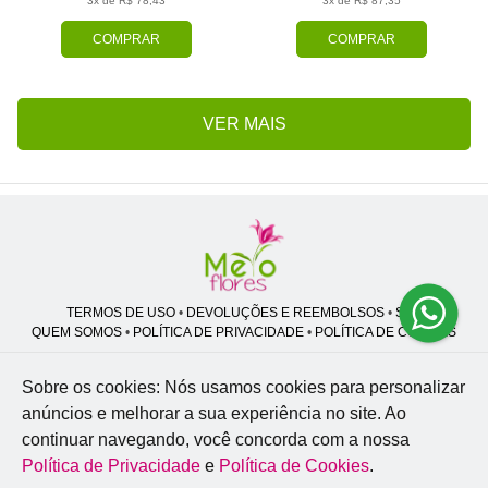
3x de R$ 78,43
3x de R$ 87,35
COMPRAR
COMPRAR
VER MAIS
TERMOS DE USO
•
DEVOLUÇÕES E REEMBOLSOS
•
SAC
QUEM SOMOS
•
POLÍTICA DE PRIVACIDADE
•
POLÍTICA DE COOKIES
Sobre os cookies: Nós usamos cookies para personalizar
anúncios e melhorar a sua experiência no site.
Ao
Melo Flores | CNPJ: 27.662.413/0001-98
continuar navegando, você concorda com a nossa
Professor José Lourenço - Travessa cinco, 27 - Vila Zat - São Paulo - SP -
02.977-020
Política de Privacidade
e
Política de Cookies
.
WhatsApp: (11) 94856-8305
| Telefone: (11) 9 3488-5163