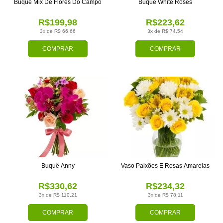
Buquê Mix De Flores Do Campo
Buquê White Roses
R$199,98
R$223,62
3x de R$ 66,66
3x de R$ 74,54
COMPRAR
COMPRAR
Buquê Anny
Vaso Paixões E Rosas Amarelas
R$330,62
R$234,32
3x de R$ 110,21
3x de R$ 78,11
COMPRAR
COMPRAR