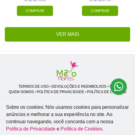
3x de R$ 78,43
3x de R$ 87,35
COMPRAR
COMPRAR
VER MAIS
TERMOS DE USO
•
DEVOLUÇÕES E REEMBOLSOS
•
SAC
QUEM SOMOS
•
POLÍTICA DE PRIVACIDADE
•
POLÍTICA DE COOKIES
Sobre os cookies: Nós usamos cookies para personalizar
anúncios e melhorar a sua experiência no site.
Ao
Melo Flores | CNPJ: 27.662.413/0001-98
continuar navegando, você concorda com a nossa
Professor José Lourenço - Travessa cinco, 27 - Vila Zat - São Paulo - SP -
02.977-020
Política de Privacidade
e
Política de Cookies
.
WhatsApp: (11) 94856-8305
| Telefone: (11) 9 3488-5163